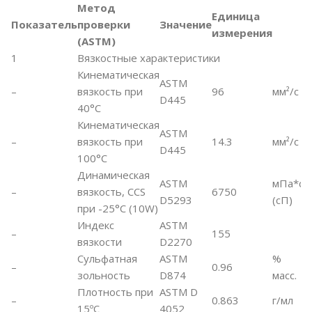
Метод
Единица
Показатель
проверки
Значение
измерения
(ASTM)
1
Вязкостные характеристики
Кинематическая
ASTM
–
вязкость при
96
мм²/c
D445
40°C
Кинематическая
ASTM
–
вязкость при
14.3
мм²/c
D445
100°C
Динамическая
ASTM
мПа*с
–
вязкость, CCS
6750
D5293
(сП)
при -25°С (10W)
Индекс
ASTM
–
155
вязкости
D2270
Сульфатная
ASTM
%
–
0.96
зольность
D874
масс.
Плотность при
ASTM D
–
0.863
г/мл
15ºC
4052