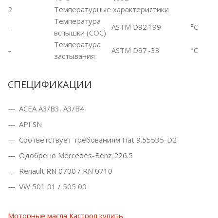
2
Температурные характеристики
Температура
–
ASTM D92
199
°C
вспышки (COC)
Температура
–
ASTM D97
-33
°C
застывания
СПЕЦИФИКАЦИИ
ACEA A3/B3, A3/B4
API SN
Соответствует требованиям Fiat 9.55535-D2
Одобрено Mercedes-Benz 226.5
Renault RN 0700 / RN 0710
VW 501 01 / 505 00
Моторные масла Кастрол купить