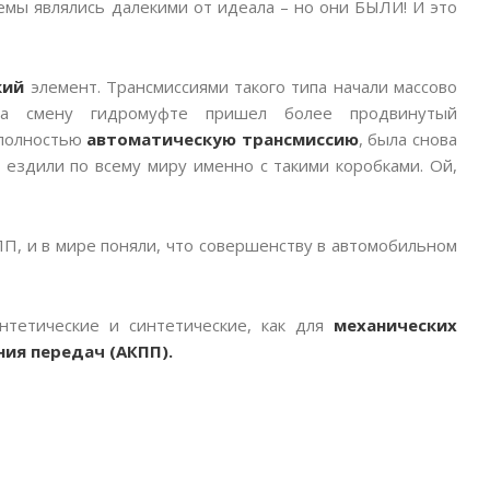
емы являлись далекими от идеала – но они БЫЛИ! И это
кий
элемент. Трансмиссиями такого типа начали массово
на смену гидромуфте пришел более продвинутый
 полностью
автоматическую трансмиссию
, была снова
 ездили по всему миру именно с такими коробками. Ой,
ПП, и в мире поняли, что совершенству в автомобильном
нтетические и синтетические, как для
механических
ия передач (АКПП).