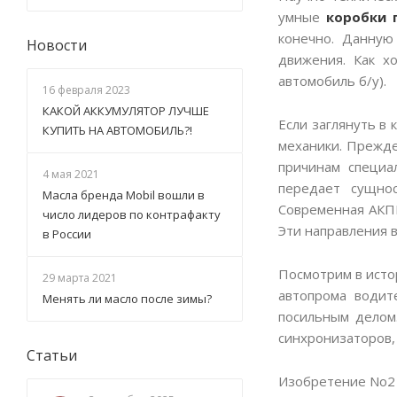
умные
коробки 
конечно. Данну
Новости
движения. Как х
автомобиль б/у).
16 февраля 2023
КАКОЙ АККУМУЛЯТОР ЛУЧШЕ
Если заглянуть в
КУПИТЬ НА АВТОМОБИЛЬ?!
механики. Прежде
причинам специа
4 мая 2021
передает сущнос
Масла бренда Mobil вошли в
Современная АКПП
число лидеров по контрафакту
Эти направления 
в России
Посмотрим в исто
29 марта 2021
автопрома водит
Менять ли масло после зимы?
посильным делом
синхронизаторов,
Статьи
Изобретение No2 в