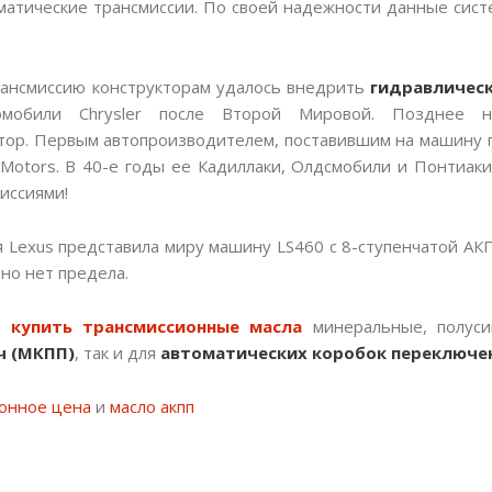
матические трансмиссии. По своей надежности данные сист
рансмиссию конструкторам удалось внедрить
гидравличес
омобили Chrysler после Второй Мировой. Позднее 
тор. Первым автопроизводителем, поставившим на машину
 Motors. В 40-е годы ее Кадиллаки, Олдсмобили и Понтиаки
иссиями!
ия Lexus представила миру машину LS460 с 8-ступенчатой АК
но нет предела.
те
купить транcмиссионные масла
минеральные, полуси
ч (МКПП)
, так и для
автоматических коробок переключен
онное цена
и
масло акпп