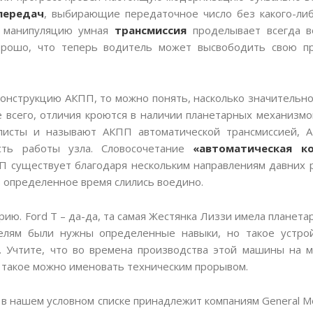
передач
, выбирающие передаточное число без какого-либ
ю манипуляцию умная
трансмиссия
проделывает всегда в
орошо, что теперь водитель может высвободить свою пр
 конструкцию АКПП, то можно понять, насколько значительн
 всего, отличия кроются в наличии планетарных механизмо
листы и называют АКПП автоматической трансмиссией, А
ть работы узла. Словосочетание
«автоматическая ко
 существует благодаря нескольким направлениям давних ра
в определенное время слились воедино.
рию. Ford T – да-да, та самая Жестянка Лиззи имела планет
елям были нужны определенные навыки, но такое устро
. Учтите, что во времена производства этой машины на м
 такое можно именовать техническим прорывом.
 нашем условном списке принадлежит компаниям General Mot