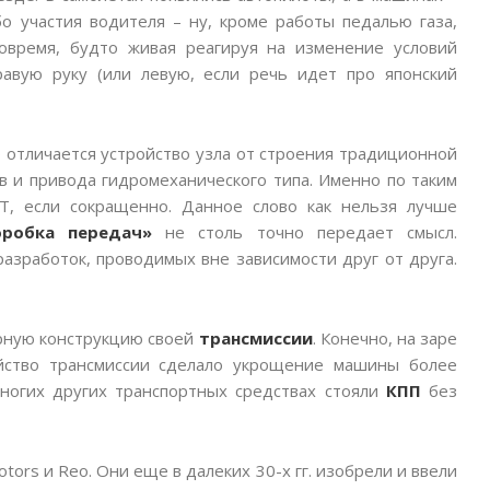
о участия водителя – ну, кроме работы педалью газа,
овремя, будто живая реагируя на изменение условий
авую руку (или левую, если речь идет про японский
о отличается устройство узла от строения традиционной
в и привода гидромеханического типа. Именно по таким
Т, если сокращенно. Данное слово как нельзя лучше
робка передач»
не столь точно передает смысл.
зработок, проводимых вне зависимости друг от друга.
арную конструкцию своей
трансмиссии
. Конечно, на заре
йство трансмиссии сделало укрощение машины более
ногих других транспортных средствах стояли
КПП
без
ors и Reo. Они еще в далеких 30-х гг. изобрели и ввели