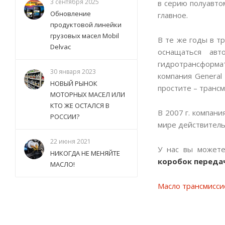
3 сентября 2025
в серию полуавто
Обновление
главное.
продуктовой линейки
грузовых масел Mobil
В те же годы в т
Delvac
оснащаться авт
гидротрансформа
30 января 2023
компания General
НОВЫЙ РЫНОК
простите – трансм
МОТОРНЫХ МАСЕЛ ИЛИ
КТО ЖЕ ОСТАЛСЯ В
В 2007 г. компан
РОССИИ?
мире действитель
22 июня 2021
У нас вы може
НИКОГДА НЕ МЕНЯЙТЕ
коробок переда
МАСЛО!
Масло трансмисси