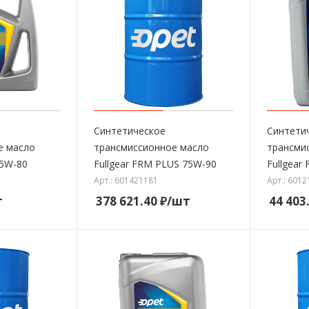
Синтетическое
Синтети
е масло
трансмиссионное масло
трансми
75W-80
Fullgear FRM PLUS 75W-90
Fullgear
Арт.: 601421181
Арт.: 601
т
378 621.40
₽
/шт
44 403