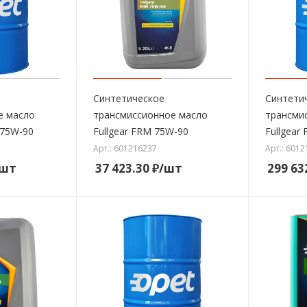
Синтетическое
Синтети
е масло
трансмиссионное масло
трансми
 75W-90
Fullgear FRM 75W-90
Fullgear
Арт.: 601216237
Арт.: 601
/шт
37 423.30
₽
/шт
299 63