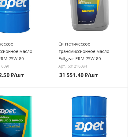
ческое
Синтетическое
ссионное масло
трансмиссионное масло
 FRM 75W-80
Fullgear FRM 75W-80
216091
Арт.: 601216084
2.50
₽
/шт
31 551.40
₽
/шт