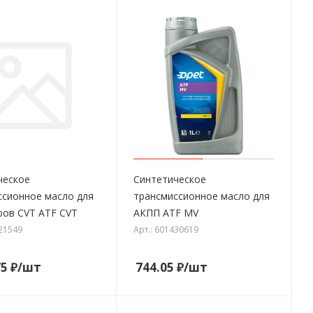
ческое
Синтетическое
ссионное масло для
трансмиссионное масло для
ров CVT ATF CVT
АКПП ATF MV
421549
Арт.: 601430619
75
₽
/шт
744.05
₽
/шт