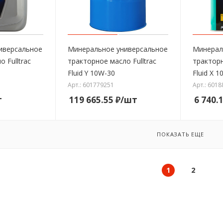
иверсальное
Минеральное универсальное
Минерал
 Fulltrac
тракторное масло Fulltrac
тракторн
Fluid Y 10W-30
Fluid X 
Арт.: 601779251
Арт.: 601
т
119 665.55
₽
/шт
6 740.
ПОКАЗАТЬ ЕЩЕ
1
2