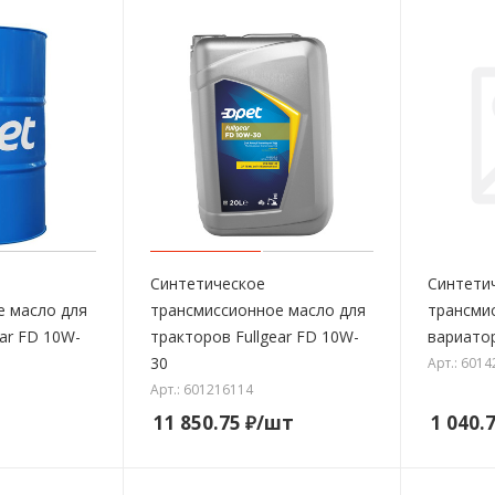
Синтетическое
Синтети
е масло для
трансмиссионное масло для
трансми
ear FD 10W-
тракторов Fullgear FD 10W-
вариато
30
Арт.: 601
Арт.: 601216114
11 850.75
₽
/шт
1 040.