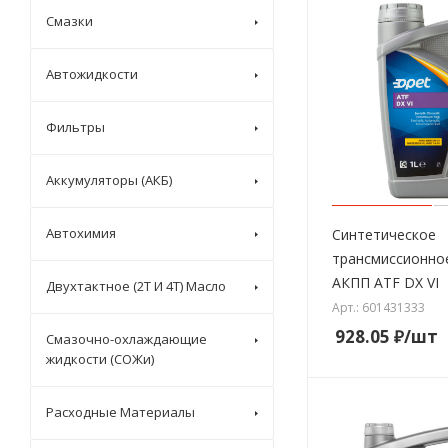
Смазки
Автожидкости
Фильтры
Аккумуляторы (АКБ)
Автохимия
Синтетическое
трансмиссионно
АКПП ATF DX VI
Двухтактное (2T И 4T) Масло
Арт.: 601431333
928.05
₽
/шт
Смазочно-охлаждающие
жидкости (СОЖи)
Расходные Материалы