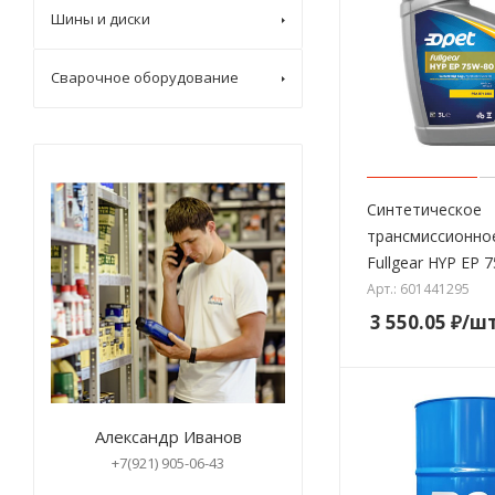
Шины и диски
Сварочное оборудование
Синтетическое
трансмиссионно
Fullgear HYP EP 
Арт.: 601441295
3 550.05
₽
/ш
Александр Иванов
+7(921) 905-06-43