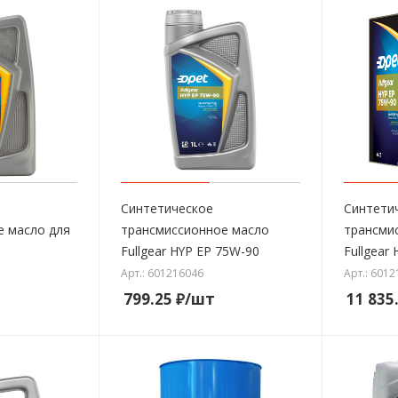
Синтетическое
Синтети
е масло для
трансмиссионное масло
трансми
Fullgear HYP EP 75W-90
Fullgear
Арт.: 601216046
Арт.: 601
799.25
₽
/шт
11 835