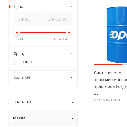
Цена
744.05
378 621.40
Бренд
OPET
Синтетическое
Класс API
трансмиссионно
тракторов Fullg
30
Арт.: 601216121
КАТАЛОГ
Масла