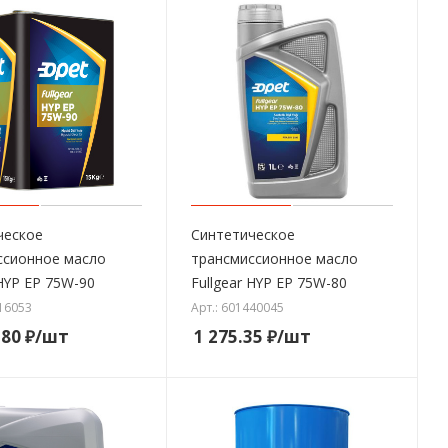
ческое
Синтетическое
ссионное масло
трансмиссионное масло
 HYP EP 75W-90
Fullgear HYP EP 75W-80
216053
Арт.: 601440045
.80
₽
/шт
1 275.35
₽
/шт