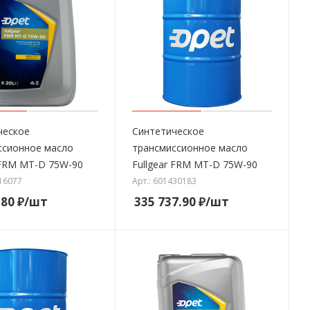
ческое
Синтетическое
ссионное масло
трансмиссионное масло
 FRM MT-D 75W-90
Fullgear FRM MT-D 75W-90
216077
Арт.: 601430183
.80
₽
/шт
335 737.90
₽
/шт