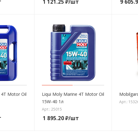
т
1 121.25
₽
/шт
9 605.
 4T Motor Oil
Liqui Moly Marine 4T Motor Oil
Mobilgar
15W-40 1л
Арт.: 1532
Арт.: 25015
т
1 895.20
₽
/шт