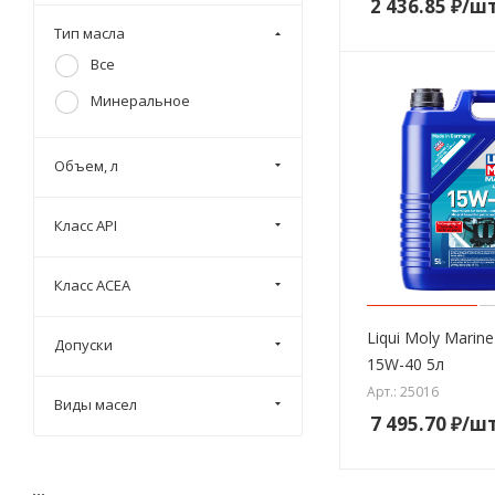
2 436.85
₽
/ш
Тип масла
Все
Минеральное
Объем, л
Класс API
Класс ACEA
Liqui Moly Marine
Допуски
15W-40 5л
Арт.: 25016
Виды масел
7 495.70
₽
/ш