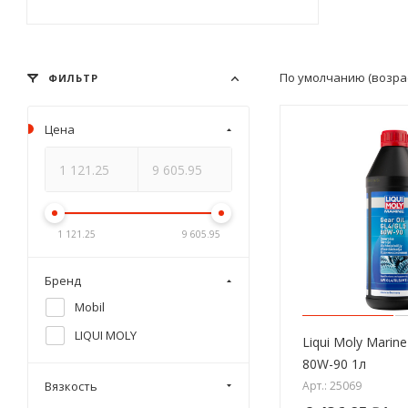
По умолчанию (возра
ФИЛЬТР
Цена
1 121.25
9 605.95
Бренд
Mobil
LIQUI MOLY
Liqui Moly Marine
80W-90 1л
Вязкость
Арт.: 25069