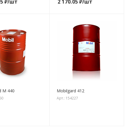
95
₽
/шт
2 170.05
₽
/шт
d M 440
Mobilgard 412
60
Арт.: 154227