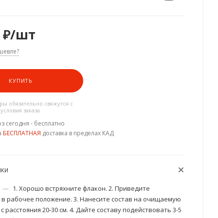
₽
/шт
шевле?
КУПИТЬ
ы обязательно свяжутся с
 условия заказа
з сегодня - бесплатно
а
БЕСПЛАТНАЯ
доставка в пределах КАД
ИКИ
—
1. Хорошо встряхните флакон. 2. Приведите
 в рабочее положение. 3. Нанесите состав на очищаемую
с расстояния 20-30 см. 4. Дайте составу подействовать 3-5