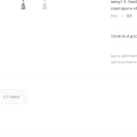
минут 5. См
повторите о
Вес
—
0,5
ОПЛАТА И ДО
Цена действит
цен в рознич
ОТЗЫВЫ