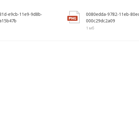
81d-e9cb-11e9-9d8b-
0080edda-9782-11eb-80e
a15b47b
000c29dc2a09
1 мб