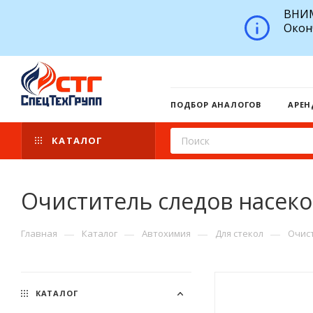
ВНИМ
Окон
ПОДБОР АНАЛОГОВ
АРЕН
КАТАЛОГ
Очиститель следов насек
—
—
—
—
Главная
Каталог
Автохимия
Для стекол
Очис
КАТАЛОГ