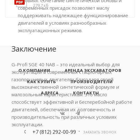
условиях: Сочетание синтетической основы и
279,7 кб
современных присадок позволяет маслу
поддерживать надлежащее функционирование
двигателей в условиях разнообразных
эксплуатационных режимов.
Заключение
G-Profi SGE 40 NAB – это идеальный выбор для
О КОМПАНИИ
АРЕНДА ЭКСКАВАТОРОВ
эксплуатации в современных стационарных
газопоршневых двигателях благодаря своей
КАК КУПИТЬ
ПРОИЗВОДИТЕЛИ
высококачественной синтетической формуле и
АДРЕСА
КОНТАКТЫ
малозольным характеристикам. Это масло
способствует эффективной и бесперебойной работе
двигателей, обеспечивая их долговечность и
производительность при различных условиях
эксплуатации.
+7 (812) 292-00-99
ЗАКАЗАТЬ ЗВОНОК