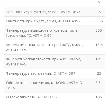
40
Зольность сульфатная, % вес., ASTM D874
0,5
Плотность при 15,6°C, г/см3, ASTM D4052
0,85
Температура вспышки в открытом тигле
265
Кливленда, °C, ASTM D 92
Кинематическая вязкость при 100°C, мм2/с,
13,4
ASTM D445
Кинематическая вязкость при 40°C, мм2/с,
121
ASTM D445
Температура застывания,°C, ASTM D97
-25
Общее щелочное число, мг КОН/г, ASTM D
5,3
2896
Индекс вязкости, ASTM D2270
106