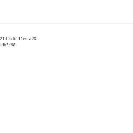
214-5c6f-11ee-a20f-
adb3c68