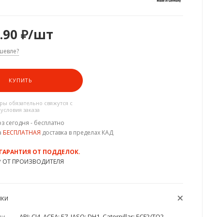
.90
₽
/шт
шевле?
КУПИТЬ
ы обязательно свяжутся с
 условия заказа
з сегодня - бесплатно
а
БЕСПЛАТНАЯ
доставка в пределах КАД
 ГАРАНТИЯ ОТ ПОДДЕЛОК.
Р ОТ ПРОИЗВОДИТЕЛЯ
ИКИ
ии
—
API: CI4, ACEA: E7, JASO: DH1, Caterpillar: ECF2/TO2,