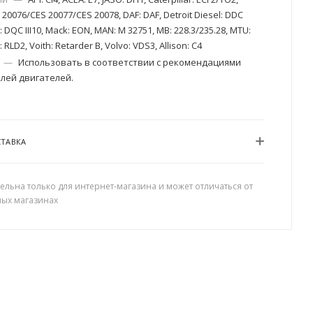
20076/CES 20077/CES 20078, DAF: DAF, Detroit Diesel: DDC
 DQC III10, Mack: EON, MAN: M 32751, MB: 228.3/235.28, MTU:
: RLD2, Voith: Retarder B, Volvo: VDS3, Allison: C4
—
Использовать в соответствии с рекомендациями
лей двигателей.
СТАВКА
ельна только для интернет-магазина и может отличаться от
ных магазинах