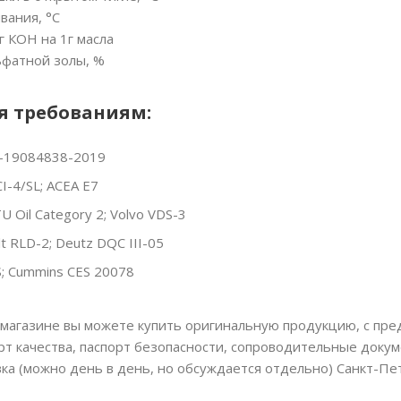
вания, °С
г КОН на 1г масла
ьфатной золы, %
я требованиям:
1-19084838-2019
I-4/SL; ACEA E7
 Oil Category 2; Volvo VDS-3
t RLD-2; Deutz DQC III-05
; Cummins CES 20078
магазине вы можете купить оригинальную продукцию, с пр
рт качества, паспорт безопасности, сопроводительные докум
вка (можно день в день, но обсуждается отдельно) Санкт-Пе