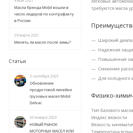
легковых автомоби
4 мая 2021
Масла бренда Mobil вошли в
требуются масла ур
число лидеров по контрафакту
в России
Преимуществ
29 марта 2021
Широкий диапаз
Менять ли масло после зимы?
Надежная защит
Повышенная защ
Статьи
Снижение расхо
3 сентября 2025
Для холодного 
Обновление
продуктовой линейки
Физико-химич
грузовых масел Mobil
Delvac
Тип базового масл
Индекс вязкости
30 января 2023
Вязкость кинематич
НОВЫЙ РЫНОК
МОТОРНЫХ МАСЕЛ ИЛИ
Температура вспыш