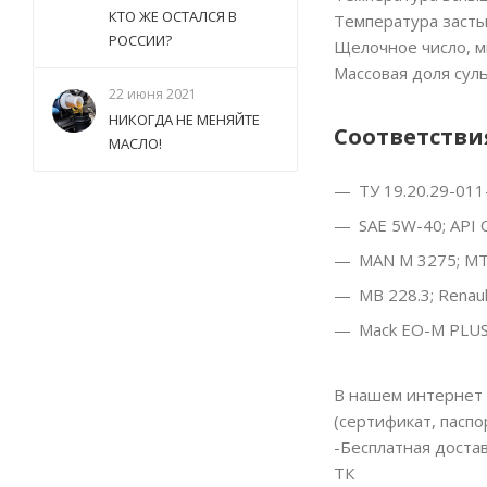
КТО ЖЕ ОСТАЛСЯ В
Температура засты
РОССИИ?
Щелочное число, м
Массовая доля сул
22 июня 2021
НИКОГДА НЕ МЕНЯЙТЕ
Соответстви
МАСЛО!
ТУ 19.20.29-01
SAE 5W-40; API C
MAN M 3275; MTU
MB 228.3; Renaul
Mack EO-M PLUS
В нашем интернет 
(сертификат, паспо
-Бесплатная доста
ТК