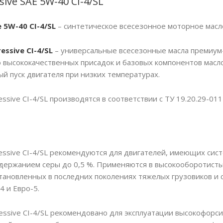
ive SAE 5W-40 CI-4/SL
 5W-40 CI-4/SL
– синтетическое всесезонное моторное масл
essive
CI-4/SL
– универсальные всесезонные масла премиум-
 высококачественных присадок и базовых компонентов мас
й пуск двигателя при низких температурах.
ssive CI-4/SL производятся в соответствии с ТУ 19.20.29-01
essive CI-4/SL рекомендуются для двигателей, имеющих сис
одержанием серы до 0,5 %. Применяются в высокооборотист
тановленных в последних поколениях тяжелых грузовиков и
4 и Евро-5.
essive CI-4/SL рекомендовано для эксплуатации высокофор