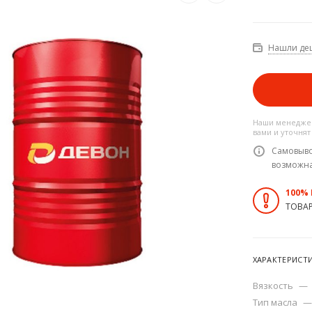
Нашли де
Наши менеджер
вами и уточнят
Самовыво
возможн
100%
ТОВА
ХАРАКТЕРИСТ
Вязкость
—
Тип масла
—