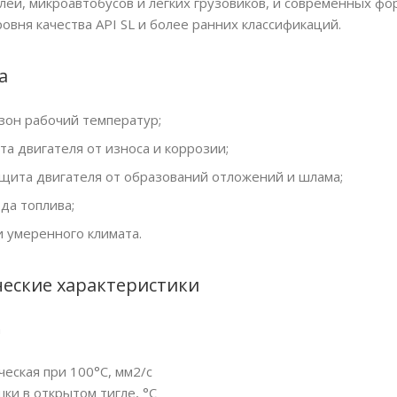
лей, микроавтобусов и легких грузовиков, и современных ф
овня качества API SL и более ранних классификаций.
а
он рабочий температур;
а двигателя от износа и коррозии;
ита двигателя от образований отложений и шлама;
да топлива;
и умеренного климата.
еские характеристики
а
еская при 100°С, мм2/с
ки в открытом тигле, °С