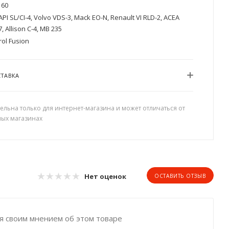
60
API SL/CI-4, Volvo VDS-3, Mack EO-N, Renault VI RLD-2, ACEA
, Allison C-4, MB 235
rol Fusion
СТАВКА
ельна только для интернет-магазина и может отличаться от
ных магазинах
Нет оценок
ОСТАВИТЬ ОТЗЫВ
я своим мнением об этом товаре