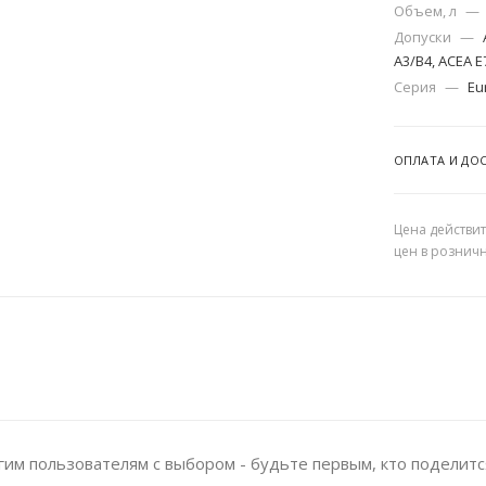
Объем, л
—
Допуски
—
A3/B4, ACEA E7
Серия
—
Eu
ОПЛАТА И ДО
Цена действит
цен в рознич
им пользователям с выбором - будьте первым, кто поделитс