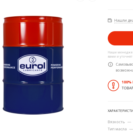
Нашли де
Наши менеджер
вами и уточнят
Самовыво
возможн
100%
ТОВА
ХАРАКТЕРИСТ
Вязкость
—
Тип масла
—