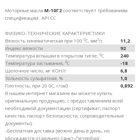
Моторные масла
М-10Г2
соответствует требованиям
спецификации: API CC
ФИЗИКО-ТЕХНИЧЕСКИЕ ХАРАКТЕРИСТИКИ
0
2
Вязкость кинематическая при 100
С, мм
/с
11,2
Индекс вязкости
92
0
Температура вспышки в открытом тигле,
С
240
0
Температура застывания,
С
-18
Щелочное число, мг KOH/г
6,8
Зольность сульфатная, %
1,0
Плотность, при 20 0С, г/см3
0,892
В нашем интернет магазине вы можете купить
оригинальную продукцию, с предоставлением всей
необходимой документации (сертификат, паспорт
качества, паспорт безопасности, сопроводительные
документы).
-Бесплатная доставка (можно день в день, но
обсуждается отдельно) Санкт-Петербург,