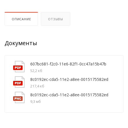
ОПИСАНИЕ
ОТЗЫВЫ
Документы
607bc681-f2c0-11e6-82f1-0cc47a15b47b
52,2 кб
8c0192ec-cda5-11e2-a8ee-0015175582ed
217,4 кб
8c0192ec-cda5-11e2-a8ee-0015175582ed
9,3 мб