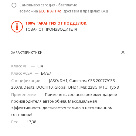
Самовывоз сегодня - бесплатно
возможна
БЕСПЛАТНАЯ
доставка в пределах КАД
100% ГАРАНТИЯ ОТ ПОДДЕЛОК.
ТОВАР ОТ ПРОИЗВОДИТЕЛЯ
ХАРАКТЕРИСТИКИ
Класс API
—
CI4
Класс ACEA
—
E4/E7
Спецификации
—
JASO: DH1, Cummins: CES 20077/CES
20078, Deutz: DQC III10, Global: DHD1, MB: 228.5, MTU: Typ 3
Применение
—
Применять согласно рекомендациям
производителя автомобиля. Максимальная
эффективность достигается только в несмешанном
состоянии!
Вес
—
17,38