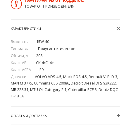
100% ГАРАНТИЯ ОТ ПОДДЕЛОК.
ТОВАР ОТ ПРОИЗВОДИТЕЛЯ
ХАРАКТЕРИСТИКИ
Вязкость
—
15W-40
Тип масла
—
Полусинтетическое
Объем, л
—
208
Класс API
—
CK-4/CI-4+
Класс ACEA
—
E9
Допуски
—
VOLVO VDS-4.5, Mack EOS-4.5, Renault VI RLD-3,
MAN M 3775, Cummins CES 20086, Detroit Diesel DFS 93K222,
MB 228.31, MTU Oil Category 2.1, Caterpillar ECF-3, Deutz DQC
III-18 LA
ОПЛАТА И ДОСТАВКА