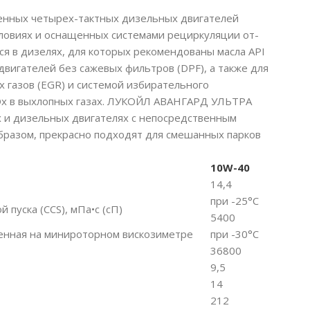
нных четырех-тактных дизельных двигателей
ловиях и оснащенных системами рециркуляции от-
ся в дизелях, для которых рекомендованы масла API
игателей без сажевых фильтров (DPF), а также для
 газов (EGR) и системой избирательного
 NOx в выхлопных газах. ЛУКОЙЛ АВАНГАРД УЛЬТРА
 и дизельных двигателях с непосредственным
образом, прекрасно подходят для смешанных парков
10W-40
14,4
при -25°C
пуска (CCS), мПа•с (сП)
5400
ленная на минироторном вискозиметре
при -30°C
36800
9,5
14
212