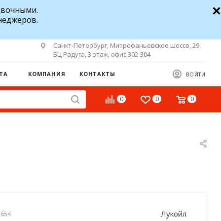
авочными.
неджеров.
Санкт-Петербург, Митрофаньевское шоссе, 29,
БЦ Радуга, 3 этаж, офис 302-304
ТА
КОМПАНИЯ
КОНТАКТЫ
ВОЙТИ
0
0
0
Лукойл
5654