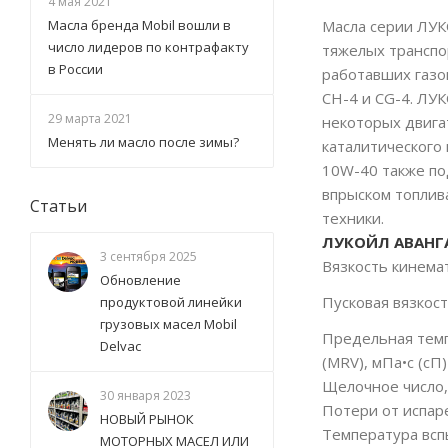
4 мая 2021
Масла серии ЛУ
Масла бренда Mobil вошли в
число лидеров по контрафакту
тяжелых транспо
в России
работавших газо
CH-4 и CG-4. ЛУ
29 марта 2021
некоторых двига
Менять ли масло после зимы?
каталитического
10W-40 также по
впрыском топлив
Статьи
техники.
ЛУКОЙЛ АВАНГ
3 сентября 2025
Вязкость кинемат
Обновление
Пусковая вязкост
продуктовой линейки
грузовых масел Mobil
Предельная темп
Delvac
(MRV), мПа•с (сП)
Щелочное число,
30 января 2023
Потери от испаре
НОВЫЙ РЫНОК
Температура всп
МОТОРНЫХ МАСЕЛ ИЛИ