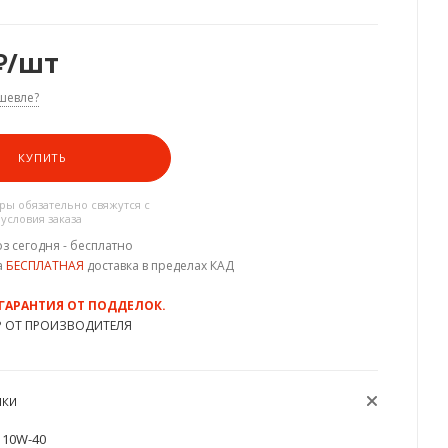
₽
/шт
шевле?
КУПИТЬ
ы обязательно свяжутся с
 условия заказа
з сегодня - бесплатно
а
БЕСПЛАТНАЯ
доставка в пределах КАД
 ГАРАНТИЯ ОТ ПОДДЕЛОК.
Р ОТ ПРОИЗВОДИТЕЛЯ
ИКИ
10W-40