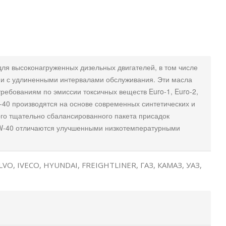
ля высоконагруженных дизельных двигателей, в том числе
 и с удлиненными интервалами обслуживания. Эти масла
ебованиям по эмиссии токсичных веществ Euro-1, Euro-2,
40 производятся на основе современных синтетических и
о тщательно сбалансированного пакета присадок
W-40 отличаются улучшенными низкотемпературными
O, IVECO, HYUNDAI, FREIGHTLINER, ГАЗ, КАМАЗ, УАЗ,