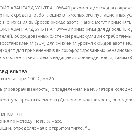
КОЙЛ АВАНГАРД УЛЬТРА 10W-40 рекомендуются для совреме
ртных средств, работающих в тяжелых эксплуатационных ус
в и снижения выбросов оксида азота. Также могут применять
КОЙЛ АВАНГАРД УЛЬТРА 10W-40 применимы для дизельных дв
телей, оборудованных системой рециркуляции отработанных
 восстановления (SCR) для снижения уровня оксидов азота
дходят для применения в высокофорсированных бензиновых
а в соответствии с рекомендацией производителя и, таким 
АРД УЛЬТРА
ическая при 100°C, мм2/с
ь (проворачиваемость), определенная на имитаторе холодной 
ература прокачиваемости (Динамическая вязкость, опреде
 мг КОН/1г
ния по методу Ноак, % масс.
ышки, определяемая в открытом тигле, °C