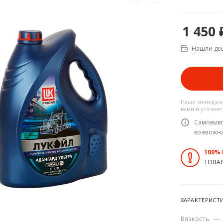
1 450
Нашли де
Наши менеджер
вами и уточнят
Самовыво
возможн
100%
ТОВА
ХАРАКТЕРИСТ
Вязкость
—