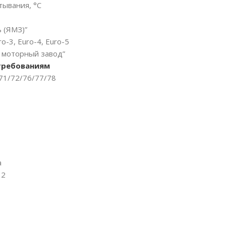
тывания, °C
 (ЯМЗ)”
-3, Euro-4, Euro-5
 моторный завод”
требованиям
71/72/76/77/78
a
 2