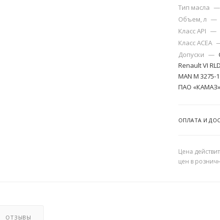
Тип масла
—
Объем, л
—
Класс API
—
Класс ACEA
Допуски
—
Renault VI RLD
MAN M 3275-1 
ПАО «КАМАЗ» 
ОПЛАТА И ДО
Цена действит
цен в рознич
ОТЗЫВЫ