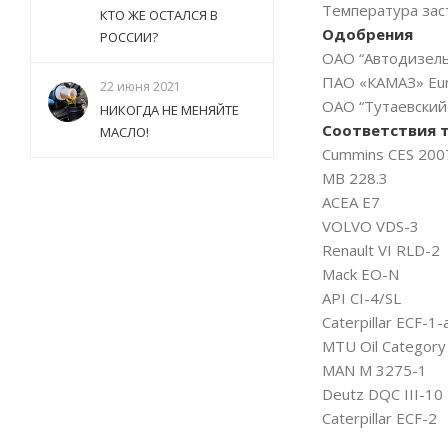
Температура зас
КТО ЖЕ ОСТАЛСЯ В
Одобрения
РОССИИ?
ОАО “Автодизель
ПАО «КАМАЗ» Euro
22 июня 2021
ОАО “Тутаевский
НИКОГДА НЕ МЕНЯЙТЕ
Соответствия 
МАСЛО!
Cummins CES 200
MB 228.3
ACEA E7
VOLVO VDS-3
Renault VI RLD-2
Mack EO-N
API CI-4/SL
Caterpillar ECF-1-
MTU Oil Category
MAN M 3275-1
Deutz DQC III-10
Caterpillar ECF-2