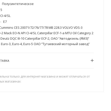
Полусинтетическое
5
CI-4/SL
—
E7
Cummins CES 20071/72/76/77/78 MB 228.3 VOLVO VDS-3
-2 Mack EO-N API CI-4/SL Caterpillar ECF-1-a MTU Oil Category 2
Deutz DQC III-10 Caterpillar ECF-2, ОАО “Автодизель (ЯМЗ)”
Euro-3, Euro-4, Euro-5 ОАО “Тутаевский моторный завод”
СТАВКА
ельна только для интернет-магазина и может отличаться от
ных магазинах