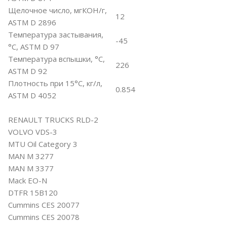
Щелочное число, мгКОН/г,
12
ASTM D 2896
Температура застывания,
-45
°С, ASTM D 97
Температура вспышки, °С,
226
ASTM D 92
Плотность при 15°С, кг/л,
0.854
ASTM D 4052
RENAULT TRUCKS RLD-2
VOLVO VDS-3
MTU Oil Category 3
MAN M 3277
MAN M 3377
Mack EO-N
DTFR 15B120
Cummins CES 20077
Cummins CES 20078