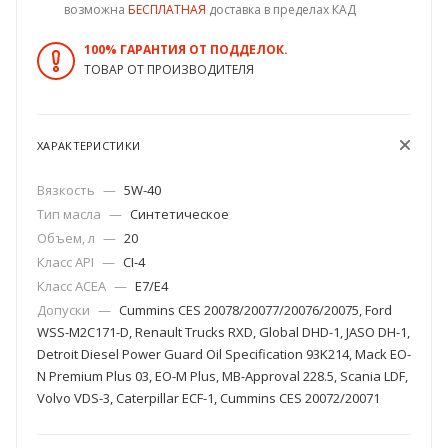
возможна
БЕСПЛАТНАЯ
доставка в пределах КАД
100% ГАРАНТИЯ ОТ ПОДДЕЛОК.
ТОВАР ОТ ПРОИЗВОДИТЕЛЯ
ХАРАКТЕРИСТИКИ
Вязкость
—
5W-40
Тип масла
—
Синтетическое
Объем, л
—
20
Класс API
—
CI-4
Класс ACEA
—
E7/E4
Допуски
—
Cummins CES 20078/20077/20076/20075, Ford
WSS-M2C171-D, Renault Trucks RXD, Global DHD-1, JASO DH-1,
Detroit Diesel Power Guard Oil Specification 93K214, Mack EO-
N Premium Plus 03, EO-M Plus, MB-Approval 228.5, Scania LDF,
Volvo VDS-3, Caterpillar ECF-1, Cummins CES 20072/20071