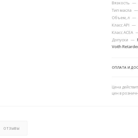
Вязкость
—
Тип масла
—
Объем, л
—
Класс API
—
Класс ACEA
Допуски
—
Voith Retarde
ОПЛАТА И ДО
Цена действит
цен в рознич
ОТЗЫВЫ