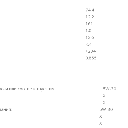
74,4
12.2
161
1.0
12.6
-51
+234
0.855
сли или соответствует им:
5W-30
X
X
вания:
5W-30
X
X