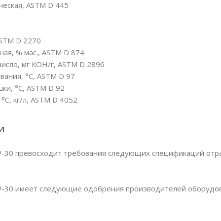
ческая, ASTM D 445
ASTM D 2270
ая, % мас., ASTM D 874
сло, мг КОН/г, ASTM D 2896
вания, °C, ASTM D 97
ки, °C, ASTM D 92
°С, кг/л, ASTM D 4052
и
5W-30 превосходит требования следующих спецификаций отра
5W-30 имеет следующие одобрения производителей оборудо