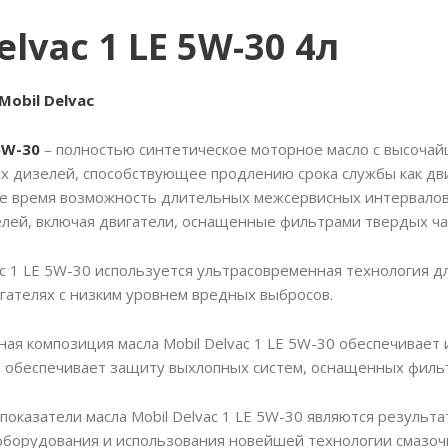
elvac 1 LE 5W-30 4л
Mobil Delvac
 5W-30
– полностью синтетическое моторное масло с высоча
 дизелей, способствующее продлению срока службы как двиг
же время возможность длительных межсервисных интервало
лей, включая двигатели, оснащенные фильтрами твердых час
vac 1 LE 5W-30 используется ультрасовременная технология 
гателях с низким уровнем вредных выбросов.
ая композиция масла Mobil Delvac 1 LE 5W-30 обеспечивает
и обеспечивает защиту выхлопных систем, оснащенных филь
показатели масла Mobil Delvac 1 LE 5W-30 являются результ
борудования и использования новейшей технологии смазоч