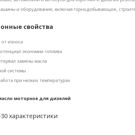
шины и оборудование, включая горнодобывающее, строите
онные свойства
 от износа
отенциал экономии топлива
тервал замены масла
ной системы
абота при низких температурах
масло моторное для дизелей
W-30 характеристики