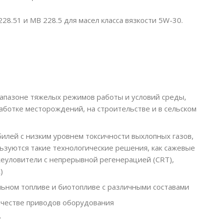
.51 и MB 228.5 для масел класса вязкости 5W-30.
иапазоне тяжелых режимов работы и условий среды,
аботке месторождений, на строительстве и в сельском
лей с низким уровнем токсичности выхлопных газов,
льзуются такие технологические решения, как сажевые
ажеуловители с непрерывной регенерацией (CRT),
)
ном топливе и биотопливе с различными составами
ачестве приводов оборудования
в