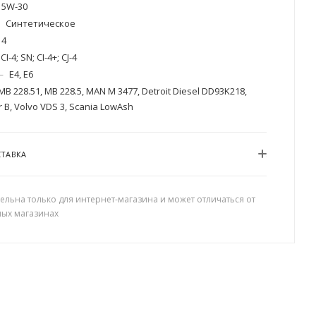
5W-30
Синтетическое
4
CI-4; SN; CI-4+; СJ-4
—
E4, E6
MB 228.51, MB 228.5, MAN M 3477, Detroit Diesel DD93K218,
r B, Volvo VDS 3, Scania LowAsh
СТАВКА
ельна только для интернет-магазина и может отличаться от
ных магазинах