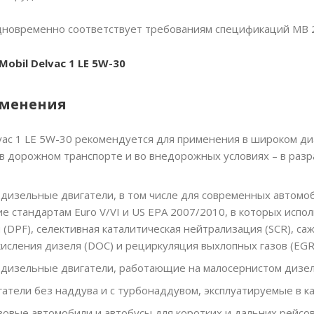
новременно соответствует требованиям спецификаций MB 228
obil Delvac 1 LE 5W-30
именения
lvac 1 LE 5W-30 рекомендуется для применения в широком д
в дорожном транспорте и во внедорожных условиях – в разр
изельные двигатели, в том числе для современных автомоби
 стандартам Euro V/VI и US EPA 2007/2010, в которых испо
(DPF), селективная каталитическая нейтрализация (SCR), с
исления дизеля (DOC) и рециркуляция выхлопных газов (EGR
изельные двигатели, работающие на малосернистом дизель
атели без наддува и с турбонаддувом, эксплуатируемые в к
овые автомобили и автобусы для коротких и дальних рейсо