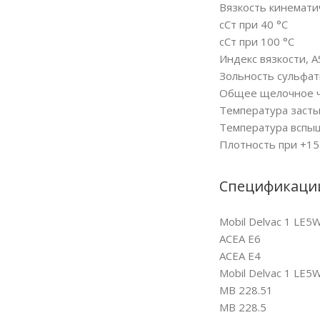
Вязкость кинемати
сСт при 40 °C
сСт при 100 °С
Индекс вязкости, 
Зольность сульфатн
Общее щелочное чи
Температура засты
Температура вспыш
Плотность при +15 
Спецификаци
Mobil Delvac 1 LE
ACEA E6
ACEA E4
Mobil Delvac 1 LE
MB 228.51
MB 228.5