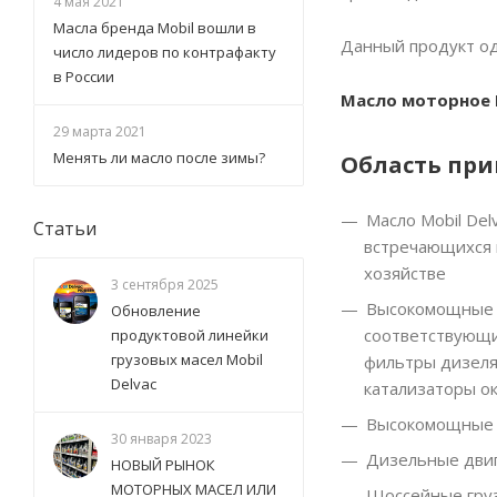
4 мая 2021
Масла бренда Mobil вошли в
Данный продукт од
число лидеров по контрафакту
в России
Масло моторное M
29 марта 2021
Менять ли масло после зимы?
Область пр
Масло Mobil De
Статьи
встречающихся 
хозяйстве
3 сентября 2025
Высокомощные д
Обновление
соответствующие
продуктовой линейки
грузовых масел Mobil
фильтры дизеля 
Delvac
катализаторы ок
Высокомощные д
30 января 2023
Дизельные двиг
НОВЫЙ РЫНОК
МОТОРНЫХ МАСЕЛ ИЛИ
Шоссейные груз