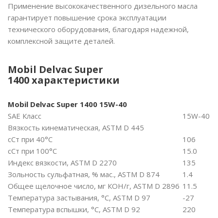
Применение высококачественного дизельного масла
гарантирует повышение срока эксплуатации
технического оборудования, благодаря надежной,
комплексной защите деталей.
Mobil Delvac Super
1400
характеристики
Mobil Delvac Super 1400 15W-40
SAE Класс
15W-40
Вязкость кинематическая, ASTM D 445
сСт при 40°C
106
сСт при 100°C
15.0
Индекс вязкости, ASTM D 2270
135
Зольность сульфатная, % мас., ASTM D 874
1.4
Общее щелочное число, мг КОН/г, ASTM D 2896
11.5
Температура застывания, °C, ASTM D 97
-27
Температура вспышки, °C, ASTM D 92
220