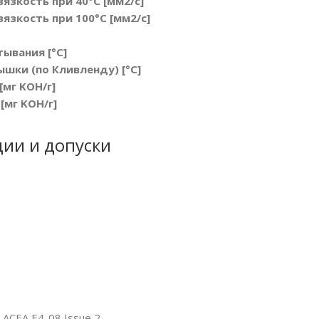
язкость при 40°C [мм2/с]
язкость при 100°C [мм2/с]
ывания [°C]
шки (по Кливленду) [°C]
мг KOH/г]
[мг KOH/г]
ии и допуски
 ACEA E4-08 Issue 2