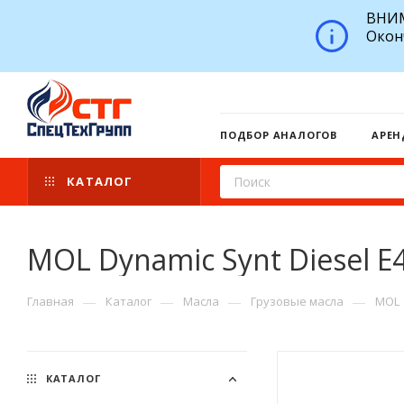
ВНИМ
Окон
ПОДБОР АНАЛОГОВ
АРЕН
КАТАЛОГ
MOL Dynamic Synt Diesel E
—
—
—
—
Главная
Каталог
Масла
Грузовые масла
MOL
КАТАЛОГ