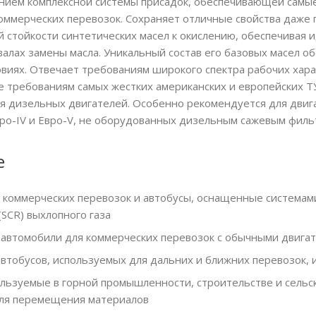
анием комплексной системы присадок, обеспечивающей самы
оммерческих перевозок. Сохраняет отличные свойства даже 
й стойкости синтетических масел к окислению, обеспечивая
алах замены масла. Уникальный состав его базовых масел о
овиях. Отвечает требованиям широкого спектра рабочих хар
же требованиям самых жестких американских и европейских Т
я дизельных двигателей. Особенно рекомендуется для двиг
Евро-IV и Евро-V, не оборудованных дизельным сажевым филь
е
 коммерческих перевозок и автобусы, оснащенные системам
SCR) выхлопного газа
втомобили для коммерческих перевозок с обычными двигат
автобусов, используемых для дальних и ближних перевозок,
ользуемые в горной промышленности, строительстве и сельс
ля перемещения материалов