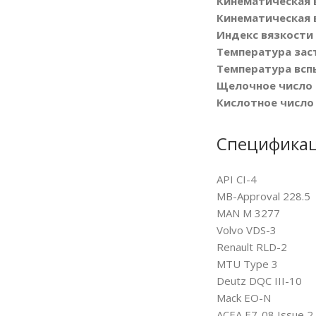
Кинематическая в
Кинематическая в
Индекс вязкости
Температура заст
Температура вспы
Щелочное число [
Кислотное число 
Спецификац
API CI-4
MB-Approval 228.5
MAN M 3277
Volvo VDS-3
Renault RLD-2
MTU Type 3
Deutz DQC III-10
Mack EO-N
ACEA E7-08 Issue 2,