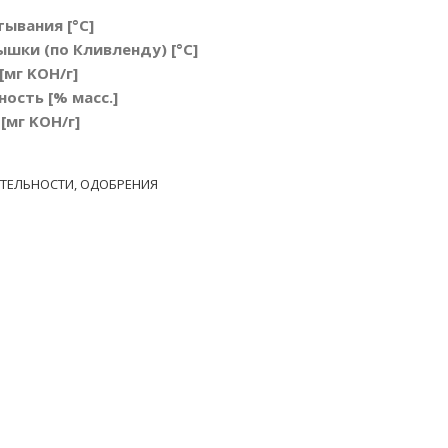
ывания [°C]
шки (по Кливленду) [°C]
мг KOH/г]
ость [% масс.]
[мг KOH/г]
ТЕЛЬНОСТИ, ОДОБРЕНИЯ