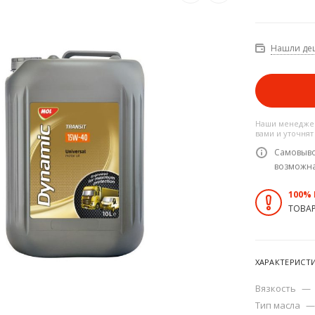
Нашли де
Наши менеджер
вами и уточнят
Самовыво
возможн
100%
ТОВА
ХАРАКТЕРИСТ
Вязкость
—
Тип масла
—