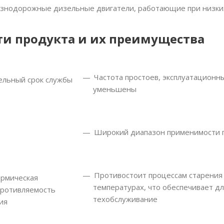
знодорожные дизельные двигатели, работающие при низких
ти продукта и их преимущества
Частота простоев, эксплуатационн
ельный срок службы
уменьшены
Широкий диапазон применимости п
Противостоит процессам старения
ермическая
температурах, что обеспечивает д
противляемость
техобслуживание
ия