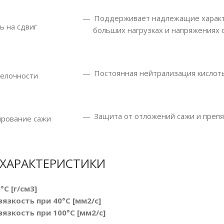
Поддерживает надлежащие характе
ь на сдвиг
больших нагрузках и напряжениях 
Постоянная нейтрализация кислоты
елочности
Защита от отложений сажи и препя
ирование сажи
ХАРАКТЕРИСТИКИ
C [г/cм3]
язкость при 40°C [мм2/с]
язкость при 100°C [мм2/с]