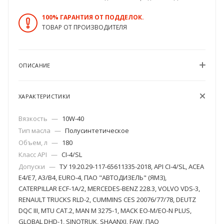
100% ГАРАНТИЯ ОТ ПОДДЕЛОК.
ТОВАР ОТ ПРОИЗВОДИТЕЛЯ
ОПИСАНИЕ
ХАРАКТЕРИСТИКИ
Вязкость
—
10W-40
Тип масла
—
Полусинтетическое
Объем, л
—
180
Класс API
—
CI-4/SL
Допуски
—
ТУ 19.20.29-117-65611335-2018, API CI-4/SL, ACEA
E4/E7, A3/B4, EURO-4, ПАО "АВТОДИЗЕЛЬ" (ЯМЗ),
CATERPILLAR ECF-1A/2, MERCEDES-BENZ 228.3, VOLVO VDS-3,
RENAULT TRUCKS RLD-2, CUMMINS CES 20076/77/78, DEUTZ
DQC III, MTU CAT.2, MAN M 3275-1, MACK EO-M/EO-N PLUS,
GLOBAL DHD-1, SINOTRUK, SHAANXI, FAW, ПАО