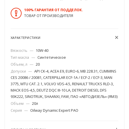
100% ГАРАНТИЯ ОТ ПОДДЕЛОК.
ТОВАР ОТ ПРОИЗВОДИТЕЛЯ
ХАРАКТЕРИСТИКИ
Вязкость
—
10W-40
Тип масла
—
Синтетическое
Объем, л
—
20
Допуски
—
API CK-4, ACEA E9, EURO-6, MB 228.31, CUMMINS
CES 20086 / 20081, CATERPILLAR ECF-1A / ECF-2 / ECF-3, MAN
3775, MTU CAT. 2.1, VOLVO VDS-4.5, RENAULT TRUCKS RLD-3,
MACK EOS-4,5, DEUTZ DQC III-10 LA, DETROIT DIESEL DFS
93K222, SINOTRUK, SHAANXI, FAW, ПАО «АВТОДИЗЕЛЬ» (ЯМЗ)
Объем
—
20л
Серия
—
Oilway Dynamic Expert PAO