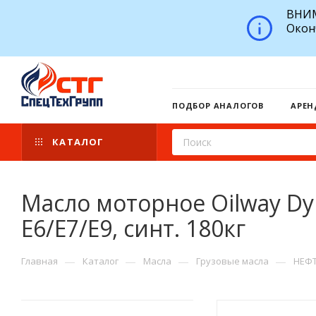
ВНИМ
Окон
ПОДБОР АНАЛОГОВ
АРЕН
КАТАЛОГ
Масло моторное Oilway Dyn
E6/E7/E9, синт. 180кг
—
—
—
—
Главная
Каталог
Масла
Грузовые масла
НЕФ