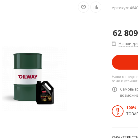
Артикул:
464
62 809
Нашли де
Наши менеджер
вами и уточнят
Самовыво
возможн
100%
ТОВА
ХАРАКТЕРИСТ