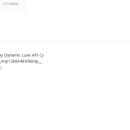
ОТЗЫВЫ
ay Dynamic Luxe API CJ-
_imp1266646438imp__
кб