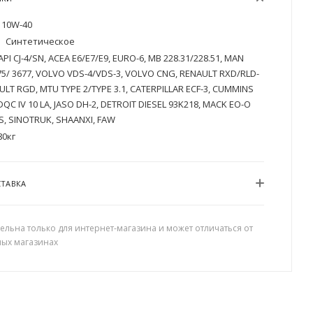
10W-40
Синтетическое
API CJ-4/SN, ACEA E6/E7/E9, EURO-6, MB 228.31/228.51, MAN
75/ 3677, VOLVO VDS-4/VDS-3, VOLVO CNG, RENAULT RXD/RLD-
ULT RGD, MTU TYPE 2/TYPE 3.1, CATERPILLAR ECF-3, CUMMINS
DQC IV 10 LA, JASO DH-2, DETROIT DIESEL 93K218, MACK EO-O
, SINOTRUK, SHAANXI, FAW
80кг
СТАВКА
ельна только для интернет-магазина и может отличаться от
ных магазинах