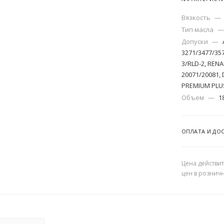
Вязкость
—
Тип масла
—
Допуски
—
3271/3477/35
3/RLD-2, RENA
20071/20081, 
PREMIUM PLUS
Объем
—
1
ОПЛАТА И ДО
Цена действит
цен в рознич