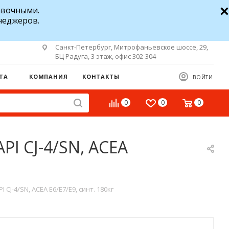
авочными.
неджеров.
Санкт-Петербург, Митрофаньевское шоссе, 29,
БЦ Радуга, 3 этаж, офис 302-304
ТА
КОМПАНИЯ
КОНТАКТЫ
ВОЙТИ
0
0
0
PI CJ-4/SN, ACEA
CJ-4/SN, ACEA E6/E7/E9, синт. 180кг