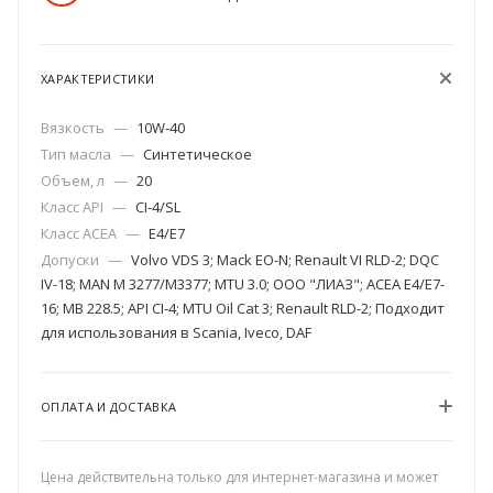
ХАРАКТЕРИСТИКИ
Вязкость
—
10W-40
Тип масла
—
Синтетическое
Объем, л
—
20
Класс API
—
CI-4/SL
Класс ACEA
—
E4/E7
Допуски
—
Volvo VDS 3; Mack EO-N; Renault VI RLD-2; DQC
IV-18; MAN M 3277/M3377; MTU 3.0; ООО "ЛИАЗ"; ACEA E4/E7-
16; MB 228.5; API CI-4; MTU Oil Cat 3; Renault RLD-2; Подходит
для использования в Scania, Iveco, DAF
ОПЛАТА И ДОСТАВКА
Цена действительна только для интернет-магазина и может