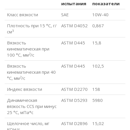
испытания
показатели
Класс вязкости
SAE
10W-40
Плотность при 15 °С, г/
ASTM D4052
0,867
3
см
Вязкость
ASTM D445
15,8
кинематическая при
2
100 °С, мм
/с
Вязкость
ASTM D445
102,5
кинематическая при 40
2
°С, мм
/с
Индекс вязкости
ASTM D2270
158
Динамическая
ASTM D5293
5980
вязкость CCS при минус
25 °С, мПа*с
Щелочное число, мг
ASTM D2896
15,02
КОН/г