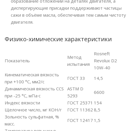
образование отложений на деталях двигателя, а
диспергирующие присадки поддерживают частицы
сажи в объёме масла, обеспечивая тем самым чистоту
двигателя.
Физико-химические характеристики
Rosneft
Метод
Показатель
Revolux D2
испытания
10W-40
Кинематическая вязкость
ГОСТ 33
14,5
при +100 °С, мм2/с
Динамическая вязкость CCS
ASTM D
6600
при -25 °С, мПа∙с
5293
Индекс вязкости
ГОСТ 25371
154
Щелочное число, мг КОН/г
ГОСТ 11362
8,5
Зольность сульфатная, %
ГОСТ 12417
1,5
масс.
Температура вспышки в