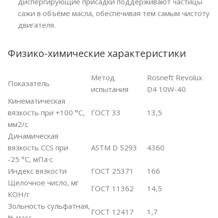
диспергирующие присадки поддерживают частицы
сажи в объёме масла, обеспечивая тем самым чистоту
двигателя.
Физико-химические характеристики
Метод
Rosneft Revolux
Показатель
испытания
D4 10W-40
Кинематическая
вязкость при +100 °С,
ГОСТ 33
13,5
мм2/с
Динамическая
вязкость CCS при
ASTM D 5293
4360
-25 °С, мПа∙с
Индекс вязкости
ГОСТ 25371
166
Щелочное число, мг
ГОСТ 11362
14,5
КОН/г
Зольность сульфатная,
ГОСТ 12417
1,7
% масс.