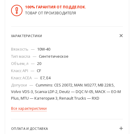
100% ГАРАНТИЯ ОТ ПОДДЕЛОК.
ТОВАР ОТ ПРОИЗВОДИТЕЛЯ
ХАРАКТЕРИСТИКИ
Вязкость
—
10W-40
Тип масла
—
Синтетическое
Объем, л
—
20
Класс API
—
CF
Класс ACEA
—
E7, E4
Допуски
—
Cummins: CES 20072, MAN: M3277, MB 228.5,
Volvo VDS-3, Scania LDF-2, Deutz — DQC IV-05, MACK — EO-M
Plus, MTU — Категория 3, Renault Trucks — RXD
Все характеристики
ОПЛАТА И ДОСТАВКА