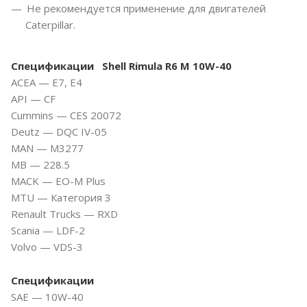
Не рекомендуется применение для двигателей
Caterpillar.
Спецификации
Shell Rimula R6 M
10W-40
ACEA — E7, E4
API — CF
Cummins — CES 20072
Deutz — DQC IV-05
MAN — M3277
MB — 228.5
MACK — EO-M Plus
MTU — Категория 3
Renault Trucks — RXD
Scania — LDF-2
Volvo — VDS-3
Спецификации
SAE — 10W-40