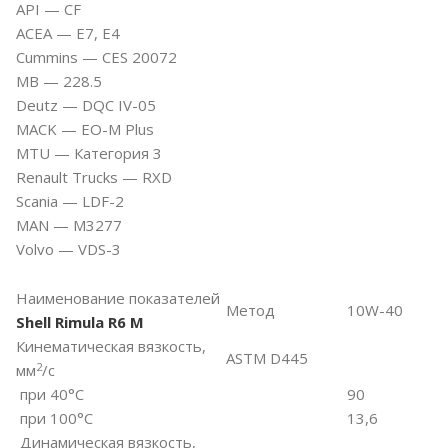
API — CF
ACEA — E7, E4
Cummins — CES 20072
MB — 228.5
Deutz — DQC IV-05
MACK — EO-M Plus
MTU — Категория 3
Renault Trucks — RXD
Scania — LDF-2
MAN — M3277
Volvo — VDS-3
Наименование показателей
Метод
10W-40
Shell Rimula R6 M
Кинематическая вязкость,
ASTM D445
2
мм
/с
при 40°C
90
при 100°C
13,6
Динамическая вязкость,