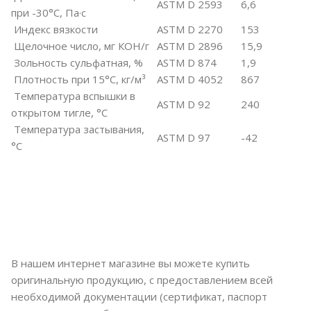
ASTM D 2593
6,6
при -30°С, Па·с
Индекс вязкости
ASTM D 2270
153
Щелочное число, мг КОН/г
ASTM D 2896
15,9
Зольность сульфатная, %
ASTM D 874
1,9
Плотность при 15°C, кг/м³
ASTM D 4052
867
Температура вспышки в
ASTM D 92
240
открытом тигле, °C
Температура застывания,
ASTM D 97
-42
°C
В нашем интернет магазине вы можете купить
оригинальную продукцию, с предоставлением всей
необходимой документации (сертификат, паспорт