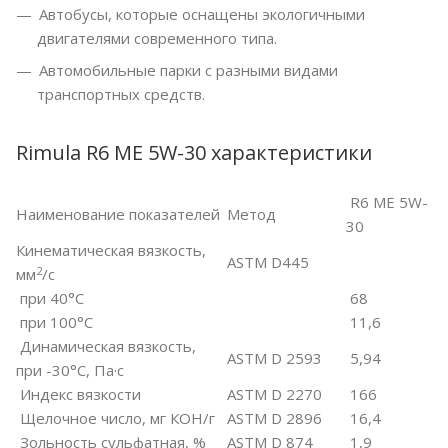
Автобусы, которые оснащены экологичными
двигателями современного типа.
Автомобильные парки с разными видами
транспортных средств.
Rimula R6 МЕ 5W-30 характеристики
R6 ME 5W-
Наименование показателей
Метод
30
Кинематическая вязкость,
ASTM D445
2
мм
/с
при 40°C
68
при 100°C
11,6
Динамическая вязкость,
ASTM D 2593
5,94
при -30°С, Па·с
Индекс вязкости
ASTM D 2270
166
Щелочное число, мг КОН/г
ASTM D 2896
16,4
Зольность сульфатная, %
ASTM D 874
1,9