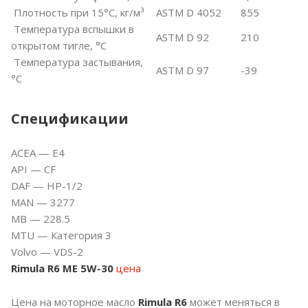
Плотность при 15°C, кг/м³
ASTM D 4052
855
Температура вспышки в
ASTM D 92
210
открытом тигле, °C
Температура застывания,
ASTM D 97
-39
°C
Спецификации
ACEA — E4
API — CF
DAF — HP-1/2
MAN — 3277
MB — 228.5
MTU — Категория 3
Volvo — VDS-2
Rimula R6 МЕ 5W-30
цена
Цена на моторное масло
Rimula R6
может меняться в