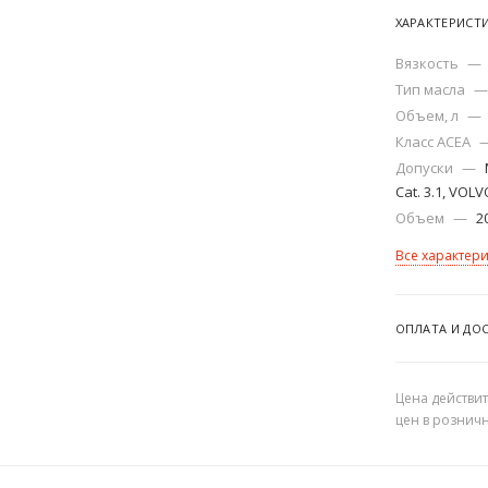
ХАРАКТЕРИСТ
Вязкость
—
Тип масла
—
Объем, л
—
Класс ACEA
Допуски
—
Cat. 3.1, VOL
Объем
—
2
Все характер
ОПЛАТА И ДО
Цена действит
цен в рознич