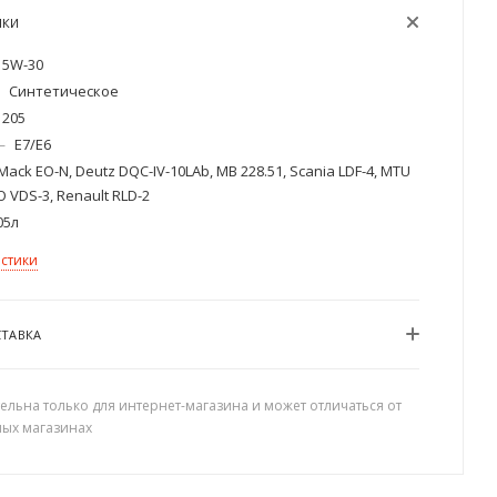
ИКИ
5W-30
Синтетическое
205
—
E7/E6
Mack EO-N, Deutz DQC-IV-10LAb, MB 228.51, Scania LDF-4, MTU
VO VDS-3, Renault RLD-2
05л
истики
СТАВКА
ельна только для интернет-магазина и может отличаться от
ных магазинах