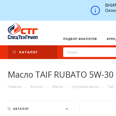
ВНИМ
Окон
ПОДБОР АНАЛОГОВ
АРЕН
КАТАЛОГ
Масло TAIF RUBATO 5W-30 
—
—
—
—
Главная
Каталог
Масла
Грузовые масла
Taif
КАТАЛОГ