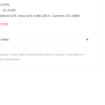
CJ-4/SL
—
E5, E3/B3
MAN M 3275, Volvo VDS-4, MB 228.31, Cummins CES 20081
истики
СТАВКА
ельна только для интернет-магазина и может отличаться от
ных магазинах