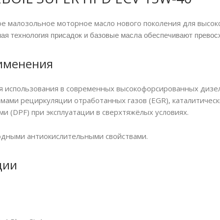
е малозольное моторное масло нового поколения для высо
ая технология присадок и базовые масла обеспечивают превосх
именения
 использования в современных высокофорсированных дизель
мами рециркуляции отработанных газов (EGR), каталитическ
и (DPF) при эксплуатации в сверхтяжёлых условиях.
одными антиокислительными свойствами.
ции