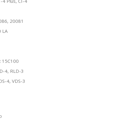
I-4 Plus, CI-4
086, 20081
0 LA
R 15C100
LD-4, RLD-3
DS-4, VDS-3
о