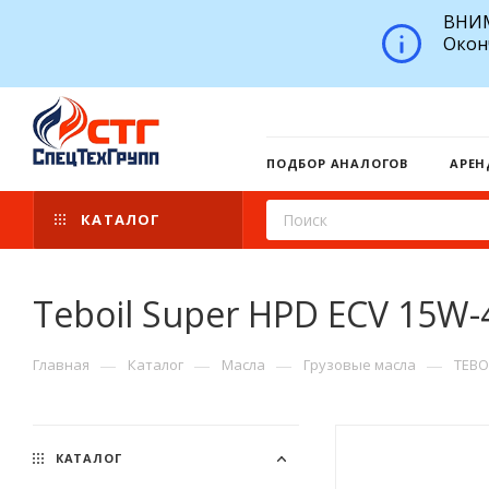
ВНИМ
Окон
ПОДБОР АНАЛОГОВ
АРЕН
КАТАЛОГ
Teboil Super HPD ECV 15W-
—
—
—
—
Главная
Каталог
Масла
Грузовые масла
TEBO
КАТАЛОГ