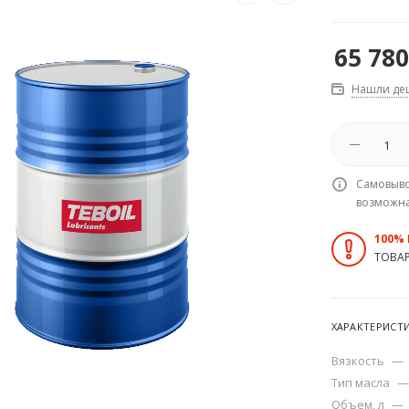
65 780
Нашли де
Самовыво
возможн
100%
ТОВА
ХАРАКТЕРИСТ
Вязкость
—
Тип масла
—
Объем, л
—