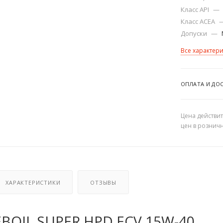
Класс API
—
Класс ACEA
Допуски
—
Все характер
ОПЛАТА И ДО
Цена действит
цен в рознич
ХАРАКТЕРИСТИКИ
ОТЗЫВЫ
BOIL SUPER HPD ECV 15W-40