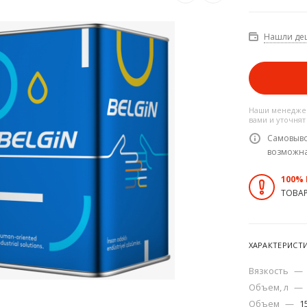
Нашли де
Наши менеджер
вами и уточнят
Самовыво
возможн
100%
ТОВА
ХАРАКТЕРИСТ
Вязкость
—
Объем, л
—
Объем
—
1