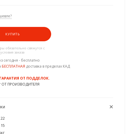
шевле?
КУПИТЬ
ы обязательно свяжутся с
 условия заказа
з сегодня - бесплатно
а
БЕСПЛАТНАЯ
доставка в пределах КАД
 ГАРАНТИЯ ОТ ПОДДЕЛОК.
Р ОТ ПРОИЗВОДИТЕЛЯ
ИКИ
22
15
5кг