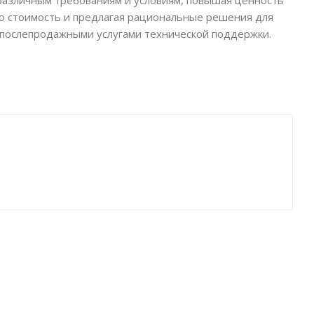
 различным требованиям и условиям, повышая ценность
ую стоимость и предлагая рациональные решения для
и послепродажными услугами технической поддержки.