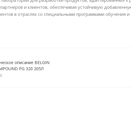
 лаборатории для разработки продуктов, адаптированных к
 партнеров и клиентов, обеспечивая устойчивую добавленн
лиентов в отраслях со специальными программами обучения 
ческое описание BELGIN
MPOUND PG 320 205Л
кб