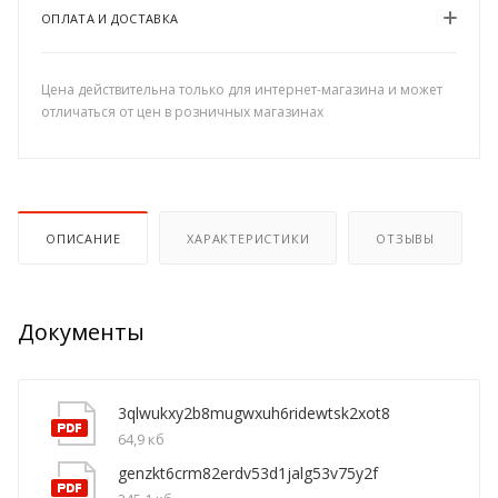
ОПЛАТА И ДОСТАВКА
Цена действительна только для интернет-магазина и может
отличаться от цен в розничных магазинах
ОПИСАНИЕ
ХАРАКТЕРИСТИКИ
ОТЗЫВЫ
Документы
3qlwukxy2b8mugwxuh6ridewtsk2xot8
64,9 кб
genzkt6crm82erdv53d1jalg53v75y2f