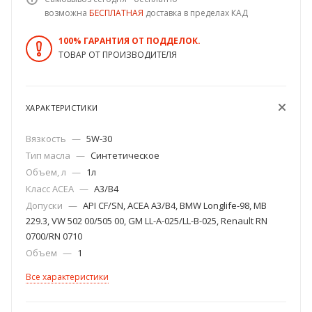
возможна
БЕСПЛАТНАЯ
доставка в пределах КАД
100% ГАРАНТИЯ ОТ ПОДДЕЛОК.
ТОВАР ОТ ПРОИЗВОДИТЕЛЯ
ХАРАКТЕРИСТИКИ
Вязкость
—
5W-30
Тип масла
—
Синтетическое
Объем, л
—
1л
Класс ACEA
—
A3/B4
Допуски
—
API CF/SN, ACEA A3/B4, BMW Longlife-98, MB
229.3, VW 502 00/505 00, GM LL-A-025/LL-B-025, Renault RN
0700/RN 0710
Объем
—
1
Все характеристики