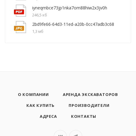
iyneqmbce73jp1nka7om88hiw2x3jv0h
246,5 кб
2bd9fe66-64d3-11ed-a20b-0cc47adb3c68
1,3 мб
О КОМПАНИИ
АРЕНДА ЭКСКАВАТОРОВ
КАК КУПИТЬ
ПРОИЗВОДИТЕЛИ
АДРЕСА
КОНТАКТЫ