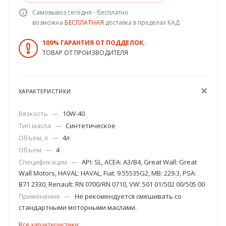
Самовывоз сегодня - бесплатно
возможна
БЕСПЛАТНАЯ
доставка в пределах КАД
100% ГАРАНТИЯ ОТ ПОДДЕЛОК.
ТОВАР ОТ ПРОИЗВОДИТЕЛЯ
ХАРАКТЕРИСТИКИ
Вязкость
—
10W-40
Тип масла
—
Синтетическое
Объем, л
—
4л
Объем
—
4
Спецификации
—
API: SL, ACEA: A3/B4, Great Wall: Great
Wall Motors, HAVAL: HAVAL, Fiat: 9.55535G2, MB: 229.3, PSA:
B71 2330, Renault: RN 0700/RN 0710, VW: 501 01/502 00/505 00
Применение
—
Не рекомендуется смешивать со
стандартными моторными маслами.
Все характеристики