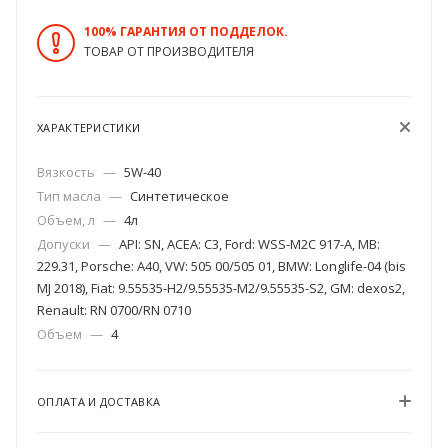
100% ГАРАНТИЯ ОТ ПОДДЕЛОК.
ТОВАР ОТ ПРОИЗВОДИТЕЛЯ
ХАРАКТЕРИСТИКИ
Вязкость
—
5W-40
Тип масла
—
Синтетическое
Объем, л
—
4л
Допуски
—
API: SN, ACEA: C3, Ford: WSS-M2C 917-A, MB:
229.31, Porsche: A40, VW: 505 00/505 01, BMW: Longlife-04 (bis
MJ 2018), Fiat: 9.55535-H2/9.55535-M2/9.55535-S2, GM: dexos2,
Renault: RN 0700/RN 0710
Объем
—
4
ОПЛАТА И ДОСТАВКА