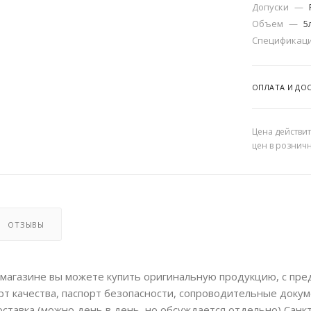
Допуски
—
Объем
—
5
Спецификац
ОПЛАТА И ДО
Цена действит
цен в рознич
ОТЗЫВЫ
магазине вы можете купить оригинальную продукцию, с пр
рт качества, паспорт безопасности, сопроводительные докум
ставка (можно день в день, но обсуждается отдельно) Санкт