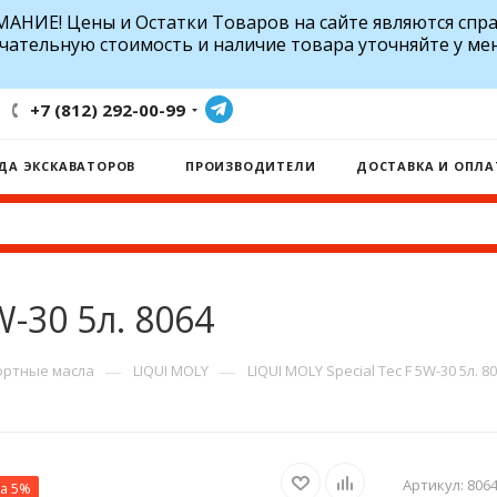
АНИЕ! Цены и Остатки Товаров на сайте являются спр
чательную стоимость и наличие товара уточняйте у ме
+7 (812) 292-00-99
ДА ЭКСКАВАТОРОВ
ПРОИЗВОДИТЕЛИ
ДОСТАВКА И ОПЛА
W-30 5л. 8064
—
—
ртные масла
LIQUI MOLY
LIQUI MOLY Special Tec F 5W-30 5л. 8
Артикул:
8064
ка 5%