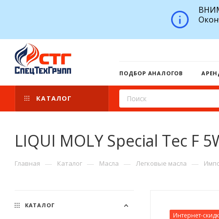
ВНИМ
Окон
ПОДБОР АНАЛОГОВ
АРЕН
КАТАЛОГ
LIQUI MOLY Special Tec F 5
—
—
—
—
Главная
Каталог
Масла
Легковые масла
Импо
КАТАЛОГ
Интернет-скид