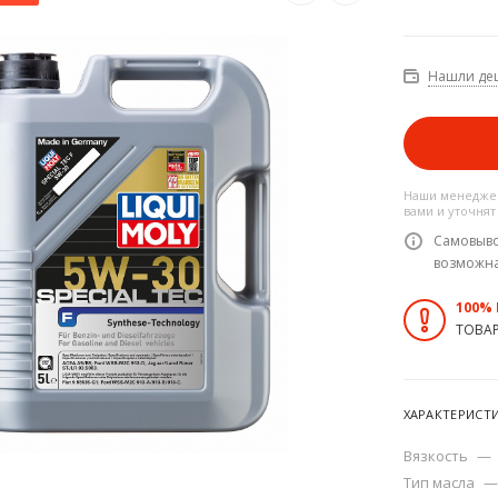
Нашли де
Наши менеджер
вами и уточнят
Самовыво
возможн
100%
ТОВА
ХАРАКТЕРИСТ
Вязкость
—
Тип масла
—