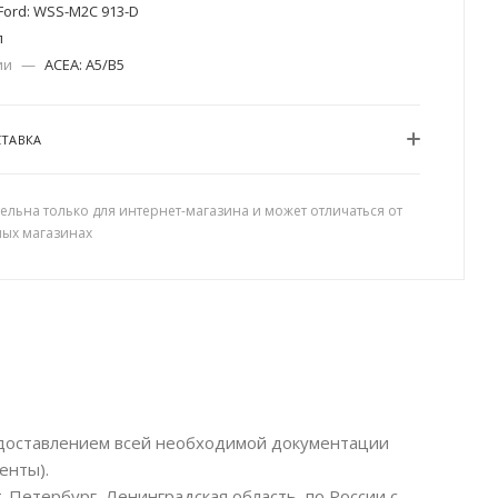
Ford: WSS-M2C 913-D
л
ии
—
ACEA: A5/B5
СТАВКА
ельна только для интернет-магазина и может отличаться от
ных магазинах
едоставлением всей необходимой документации
енты).
-Петербург, Ленинградская область, по России с