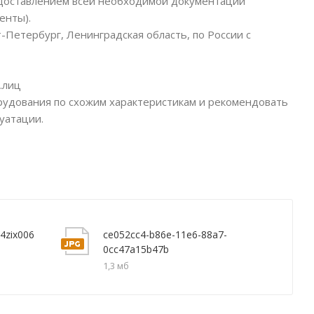
едоставлением всей необходимой документации
енты).
-Петербург, Ленинградская область, по России с
.лиц
рудования по схожим характеристикам и рекомендовать
уатации.
q4zix006
ce052cc4-b86e-11e6-88a7-
0cc47a15b47b
1,3 мб