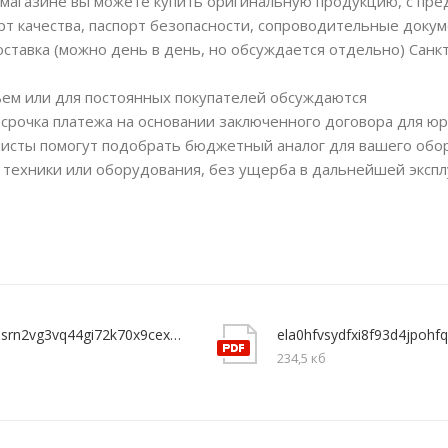
магазине вы можете купить оригинальную продукцию, с пр
рт качества, паспорт безопасности, сопроводительные докум
ставка (можно день в день, но обсуждается отдельно) Санкт
ъем или для постоянных покупателей обсуждаются
срочка платежа на основании заключенного договора для юр
исты помогут подобрать бюджетный аналог для вашего обо
 техники или оборудования, без ущерба в дальнейшей экспл
gwxpdsrn2vg3vq44gi72k70x9cexuy73
ela0hfvsydfxi8f93d4jpohf
б
234,5 кб