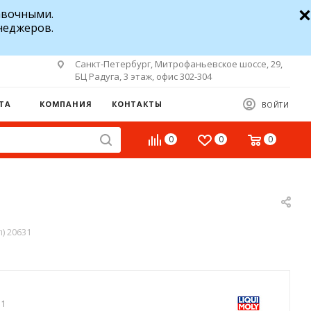
авочными.
неджеров.
Санкт-Петербург, Митрофаньевское шоссе, 29,
БЦ Радуга, 3 этаж, офис 302-304
ТА
КОМПАНИЯ
КОНТАКТЫ
ВОЙТИ
0
0
0
л) 20631
31