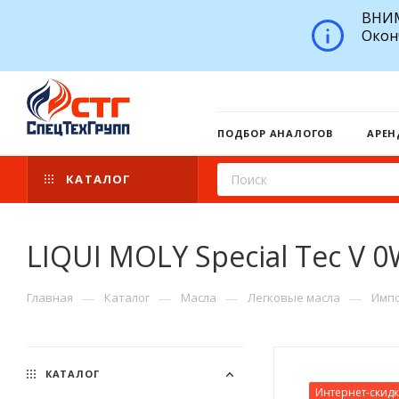
ВНИМ
Окон
ПОДБОР АНАЛОГОВ
АРЕН
КАТАЛОГ
LIQUI MOLY Special Tec V 0
—
—
—
—
Главная
Каталог
Масла
Легковые масла
Импо
КАТАЛОГ
Интернет-скид