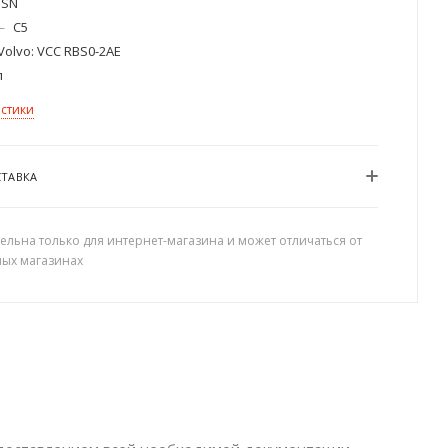
SN
—
C5
Volvo: VCC RBS0-2AE
л
истики
СТАВКА
ельна только для интернет-магазина и может отличаться от
ных магазинах