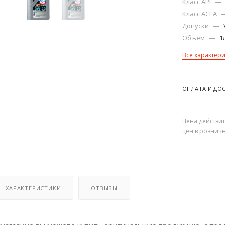
Класс API
—
Класс ACEA
Допуски
—
Объем
—
1
Все характер
ОПЛАТА И ДО
Цена действит
цен в рознич
ХАРАКТЕРИСТИКИ
ОТЗЫВЫ