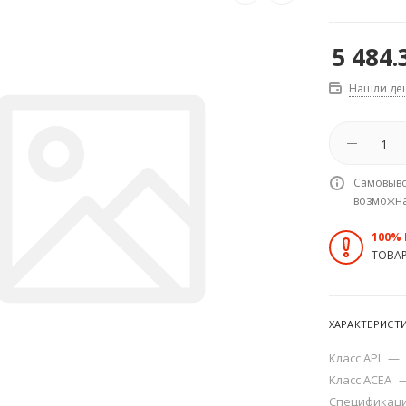
5 484.
Нашли де
Самовыво
возможн
100%
ТОВА
ХАРАКТЕРИСТ
Класс API
—
Класс ACEA
Спецификац