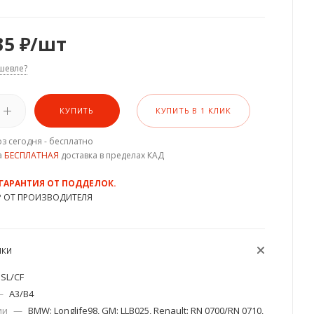
35
₽
/шт
шевле?
КУПИТЬ
КУПИТЬ В 1 КЛИК
з сегодня - бесплатно
а
БЕСПЛАТНАЯ
доставка в пределах КАД
 ГАРАНТИЯ ОТ ПОДДЕЛОК.
Р ОТ ПРОИЗВОДИТЕЛЯ
ИКИ
SL/CF
—
A3/B4
ии
—
BMW: Longlife98, GM: LLB025, Renault: RN 0700/RN 0710,