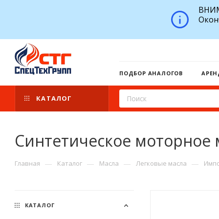
ВНИМ
Окон
ПОДБОР АНАЛОГОВ
АРЕН
КАТАЛОГ
Синтетическое моторное 
—
—
—
—
Главная
Каталог
Масла
Легковые масла
Импо
КАТАЛОГ