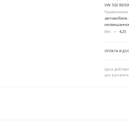
VW: 502 00/50
Применение
автомобиля.
несмешанном
Вес
—
4,25
ОПЛАТА И ДО
Цена действит
цен в рознич