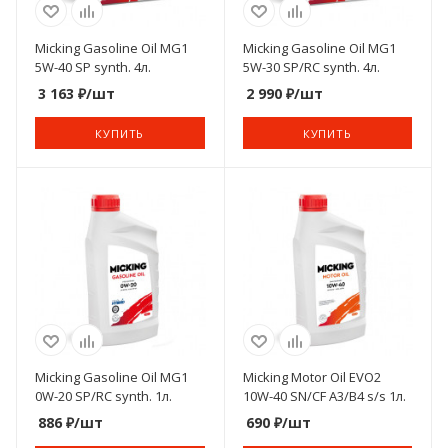
Micking Gasoline Oil MG1
Micking Gasoline Oil MG1
5W-40 SP synth. 4л.
5W-30 SP/RC synth. 4л.
3 163
₽
/шт
2 990
₽
/шт
КУПИТЬ
КУПИТЬ
Micking Gasoline Oil MG1
Micking Motor Oil EVO2
0W-20 SP/RC synth. 1л.
10W-40 SN/CF A3/B4 s/s 1л.
886
₽
/шт
690
₽
/шт