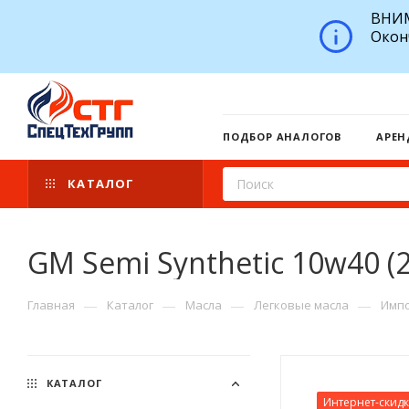
ВНИМ
Окон
ПОДБОР АНАЛОГОВ
АРЕН
КАТАЛОГ
GM Semi Synthetic 10w40 (2л
—
—
—
—
Главная
Каталог
Масла
Легковые масла
Импо
КАТАЛОГ
Интернет-скид