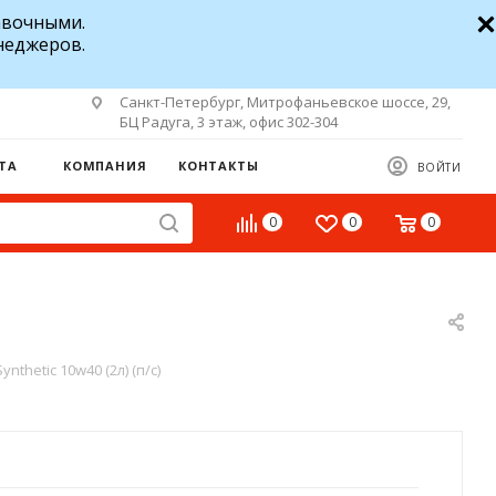
авочными.
неджеров.
Санкт-Петербург, Митрофаньевское шоссе, 29,
БЦ Радуга, 3 этаж, офис 302-304
ТА
КОМПАНИЯ
КОНТАКТЫ
ВОЙТИ
0
0
0
nthetic 10w40 (2л) (п/с)