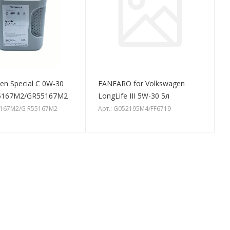
en Special C 0W-30
FANFARO for Volkswagen
55167M2/GR55167M2
LongLife III 5W-30 5л
5167M2/G R55167M2
Арт.: G052195M4/FF6719