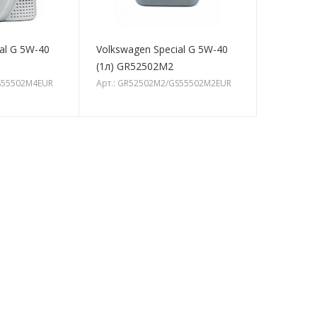
al G 5W-40
Volkswagen Special G 5W-40
(1л) GR52502M2
S55502M4EUR
Арт.: GR52502M2/GS55502M2EUR