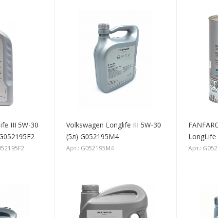
fe III 5W-30
Volkswagen Longlife III 5W-30
FANFARO
/G052195F2
(5л) G052195M4
LongLife 
052195F2
Арт.: G052195M4
Арт.: G05