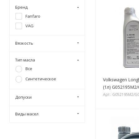
Бренд
Fanfaro
VAG
Вязкость
Тип масла
Все
Синтетическое
Volkswagen Longli
(1л) G052195M2
Арт.: G052195M2/G
Допуски
Виды масел