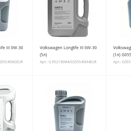
fe III 0W-30
Volkswagen Longlife III 0W-30
Volkswag
(5л)
(1л) G0
GS55545M2EUR
Арт.: G R52195M4/GS55545M4EUR
Арт.: G05