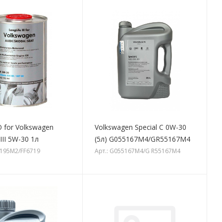
 for Volkswagen
Volkswagen Special C 0W-30
III 5W-30 1л
(5л) G055167M4/GR55167M4
2195M2/FF6719
Арт.: G055167M4/G R55167M4