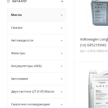
КАТАЛОГ
Масла
Смазки
Volkswagen Longli
Автожидкости
(1л) GR52195M2
Арт.: G R52195M2/
Фильтры
Аккумуляторы (АКБ)
Автохимия
Двухтактное (2T И 4T) Масло
Смазочно-охлаждающие