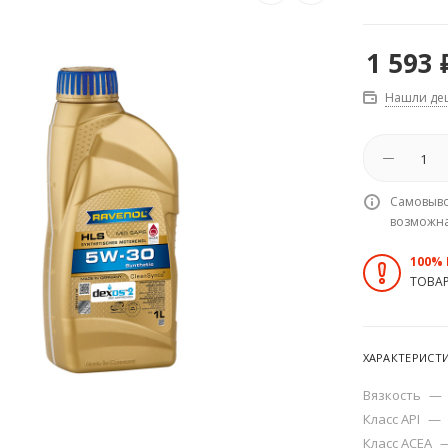
1 593
Нашли де
Самовыво
возможн
100%
ТОВА
ХАРАКТЕРИСТ
Вязкость
—
Класс API
—
Класс ACEA