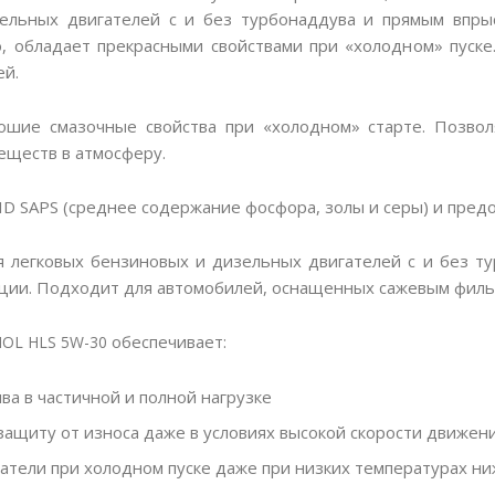
ельных двигателей с и без турбонаддува и прямым впрыс
о, обладает прекрасными свойствами при «холодном» пуск
ей.
ошие смазочные свойства при «холодном» старте. Позвол
еществ в атмосферу.
ID SAPS (среднее содержание фосфора, золы и серы) и пред
я легковых бензиновых и дизельных двигателей с и без т
ации. Подходит для автомобилей, оснащенных сажевым филь
обеспечивает:
OL HLS 5W-30
ва в частичной и полной нагрузке
ащиту от износа даже в условиях высокой скорости движени
атели при холодном пуске даже при низких температурах ни