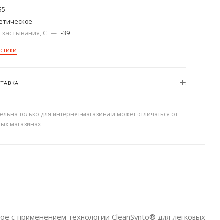
55
етическое
 застывания, C
—
-39
истики
СТАВКА
ельна только для интернет-магазина и может отличаться от
ных магазинах
ое с применением технологии CleanSynto® для легковых