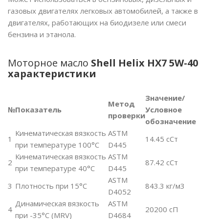
газовых двигателях легковых автомобилей, а также в
двигателях, работающих на биодизеле или смеси
бензина и этанола.
Моторное масло
Shell Helix HX7 5W-40
характеристики
Значение/
Метод
№
Показатель
Условное
проверки
обозначение
Кинематическая вязкость
ASTM
1
14.45 сСт
при температуре 100°C
D445
Кинематическая вязкость
ASTM
2
87.42 сСт
при температуре 40°C
D445
ASTM
3
Плотность при 15°C
843.3 кг/м3
D4052
Динамическая вязкость
ASTM
4
20200 сП
при -35°C (MRV)
D4684