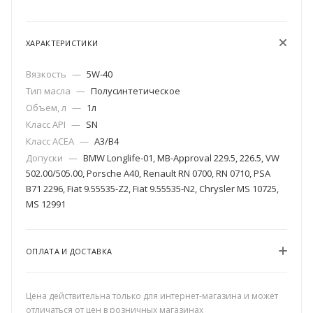
ХАРАКТЕРИСТИКИ
Вязкость
—
5W-40
Тип масла
—
Полусинтетическое
Объем, л
—
1л
Класс API
—
SN
Класс ACEA
—
A3/В4
Допуски
—
BMW Longlife-01, MB-Approval 229.5, 226.5, VW
502.00/505.00, Porsche A40, Renault RN 0700, RN 0710, PSA
B71 2296, Fiat 9.55535-Z2, Fiat 9.55535-N2, Chrysler MS 10725,
MS 12991
ОПЛАТА И ДОСТАВКА
Цена действительна только для интернет-магазина и может
отличаться от цен в розничных магазинах