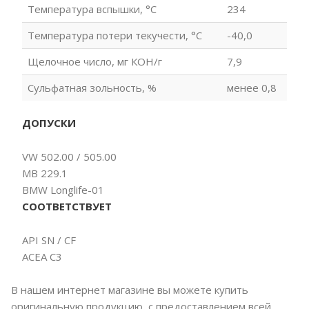
Температура вспышки, °С
234
Температура потери текучести, °С
-40,0
Щелочное число, мг КОН/г
7,9
Сульфатная зольность, %
менее 0,8
ДОПУСКИ
VW 502.00 / 505.00
MB 229.1
BMW Longlife-01
СООТВЕТСТВУЕТ
API SN / CF
ACEA C3
В нашем интернет магазине вы можете купить
оригинальную продукцию, с предоставлением всей