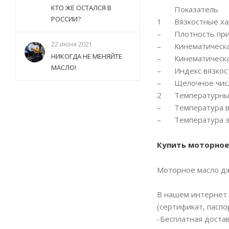
КТО ЖЕ ОСТАЛСЯ В
Показатель
РОССИИ?
1
Вязкостные ха
–
Плотность при
22 июня 2021
–
Кинематическа
НИКОГДА НЕ МЕНЯЙТЕ
–
Кинематическа
МАСЛО!
–
Индекс вязкос
–
Щелочное чис
2
Температурны
–
Температура в
–
Температура з
Купить моторное
Моторное масло дж
В нашем интернет 
(сертификат, паспо
-Бесплатная доста