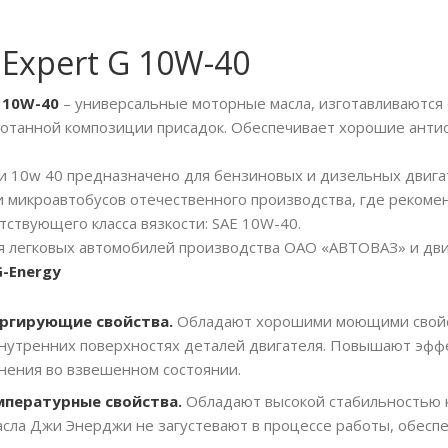
 Expert G 10W-40
G 10W-40
– универсальные моторные масла, изготавливаются 
отанной композиции присадок. Обеспечивает хорошие анти
 10w 40 предназначено для бензиновых и дизельных двигател
 и микроавтобусов отечественного производства, где реком
тствующего класса вязкости: SAE 10W-40.
 легковых автомобилей производства ОАО «АВТОВАЗ» и дви
G-Energy
ргирующие свойства.
Обладают хорошими моющими свойс
нутренних поверхностях деталей двигателя. Повышают эфф
знения во взвешенном состоянии.
мпературные свойства.
Обладают высокой стабильностью 
асла Джи Энерджи не загустевают в процессе работы, обесп