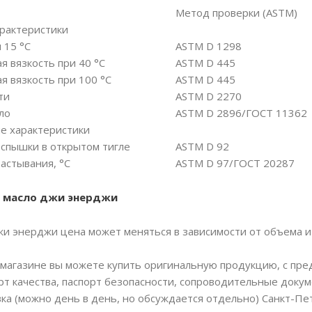
Метод проверки (ASTM)
рактеристики
 15 °С
ASTM D 1298
я вязкость при 40 °С
ASTM D 445
я вязкость при 100 °С
ASTM D 445
ти
ASTM D 2270
ло
ASTM D 2896/ГОСТ 11362
е характеристики
спышки в открытом тигле
ASTM D 92
астывания, °С
ASTM D 97/ГОСТ 20287
 масло джи энерджи
и энерджи цена может меняться в зависимости от объема и 
магазине вы можете купить оригинальную продукцию, с пр
рт качества, паспорт безопасности, сопроводительные докум
вка (можно день в день, но обсуждается отдельно) Санкт-Пе