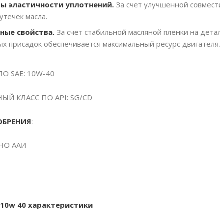
 эластичности уплотнений.
За счет улучшенной совмест
утечек масла.
ные свойства.
За счет стабильной масляной пленки на дет
х присадок обеспечивается максимальный ресурс двигателя.
О SAE: 10W-40
Й КЛАСС ПО API: SG/CD
ОБРЕНИЯ
:
НО ААИ
G 10w 40 характеристики