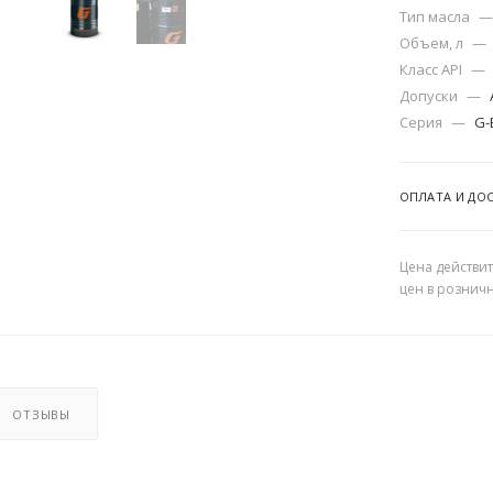
Тип масла
—
Объем, л
—
Класс API
—
Допуски
—
Серия
—
G-
ОПЛАТА И ДО
Цена действит
цен в рознич
ОТЗЫВЫ