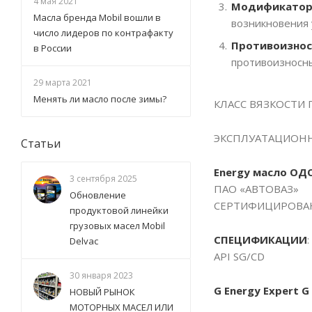
4 мая 2021
Модификаторы
Масла бренда Mobil вошли в
возникновения 
число лидеров по контрафакту
Противоизнос
в России
противоизносны
29 марта 2021
Менять ли масло после зимы?
КЛАСС ВЯЗКОСТИ П
ЭКСПЛУАТАЦИОННЫ
Статьи
Energy масло ОД
3 сентября 2025
ПАО «АВТОВАЗ»
Обновление
СЕРТИФИЦИРОВА
продуктовой линейки
грузовых масел Mobil
СПЕЦИФИКАЦИИ
:
Delvac
API SG/CD
30 января 2023
G Energy Expert 
НОВЫЙ РЫНОК
МОТОРНЫХ МАСЕЛ ИЛИ