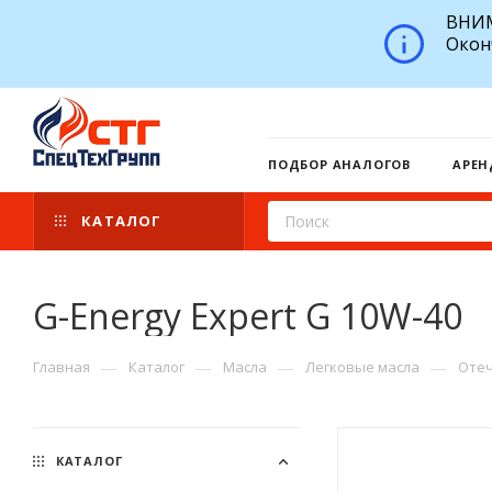
ВНИМ
Окон
ПОДБОР АНАЛОГОВ
АРЕН
КАТАЛОГ
G-Energy Expert G 10W-40
—
—
—
—
Главная
Каталог
Масла
Легковые масла
Отеч
КАТАЛОГ