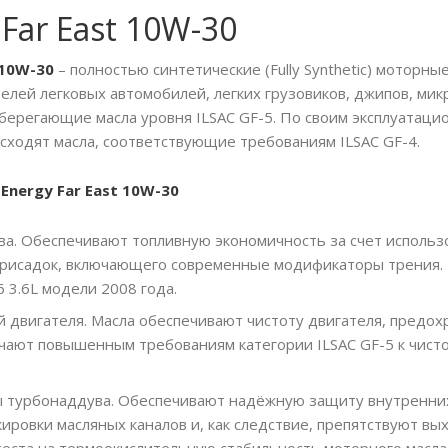
 Far East 10W-30
 10W-30
– полностью синтетические (Fully Synthetic) моторн
елей легковых автомобилей, легких грузовиков, джипов, мик
берегающие масла уровня ILSAC GF-5. По своим эксплуатац
сходят масла, соответствующие требованиям ILSAC GF-4.
nergy Far East 10W-30
ва. Обеспечивают топливную экономичность за счет исполь
 присадок, включающего современные модификаторы трения.
 3.6L модели 2008 года.
 двигателя. Масла обеспечивают чистоту двигателя, предохр
ечают повышенным требованиям категории ILSAC GF-5 к чис
 турбонаддува. Обеспечивают надёжную защиту внутренних
ировки масляных каналов и, как следствие, препятствуют вы
еста на термоокислительную стабильность моторного масла