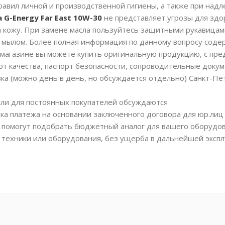
авил личной и производственной гигиены, а также при над
 G-Energy Far East 10W-30
не представляет угрозы для здо
а кожу. При замене масла пользуйтесь защитными рукавицами
с мылом. Более полная информация по данному вопросу соде
магазине вы можете купить оригинальную продукцию, с пр
рт качества, паспорт безопасности, сопроводительные докум
вка (можно день в день, но обсуждается отдельно) Санкт-Пе
или для постоянных покупателей обсуждаются
ка платежа на основании заключенного договора для юр.лиц
помогут подобрать бюджетный аналог для вашего оборудов
 техники или оборудования, без ущерба в дальнейшей экспл