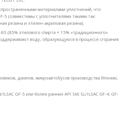
аспространёнными материалами уплотнений, что
-5 (совместимы с уплотнителями такими так:
ная резина и этилен-акриловая резина).
Е-85 (85% этилового спирта + 15% «традиционного»
поддерживают воду, образующуюся в процессе сгорания
зовиков, джипов, микроавтобусов производства Японии,
ILSAC GF-5 или более ранних API SM; SL/ILSAC GF-4; GF-