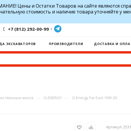
АНИЕ! Цены и Остатки Товаров на сайте являются спр
чательную стоимость и наличие товара уточняйте у ме
+7 (812) 292-00-99
ДА ЭКСКАВАТОРОВ
ПРОИЗВОДИТЕЛИ
ДОСТАВКА И ОПЛА
—
—
ественные масла
G-ENERGY
G-Energy Far East 10W-30
Артикул:
253