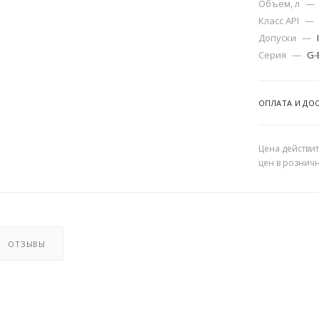
Объем, л
—
Класс API
—
Допуски
—
Серия
—
G-
ОПЛАТА И ДО
Цена действит
цен в рознич
ОТЗЫВЫ