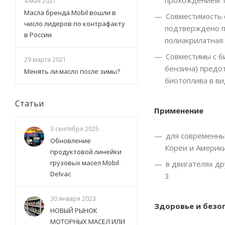
4 мая 2021
Масла бренда Mobil вошли в
Совместимость 
число лидеров по контрафакту
подтверждено п
в России
полиакрилатная 
Совместимы с б
29 марта 2021
бензина) предо
Менять ли масло после зимы?
биотоплива в ви
Статьи
Применение
3 сентября 2025
для современны
Обновление
Кореи и Америки
продуктовой линейки
грузовых масел Mobil
в двигателях др
Delvac
3
30 января 2023
Здоровье и безо
НОВЫЙ РЫНОК
МОТОРНЫХ МАСЕЛ ИЛИ