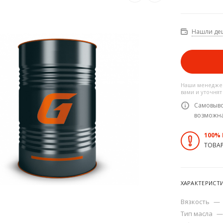
Нашли де
Наши менеджер
вами и уточнят
Самовыво
возможн
100%
ТОВА
ХАРАКТЕРИСТ
Вязкость
—
Тип масла
—