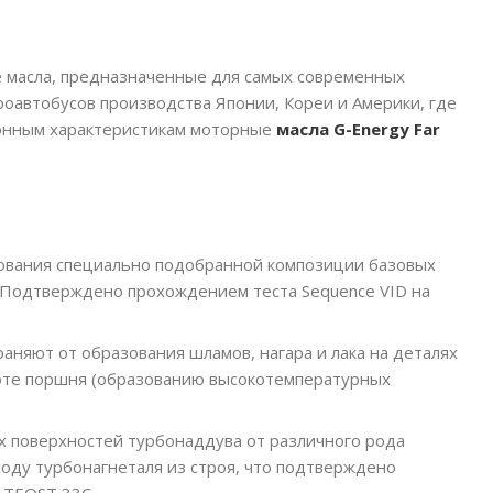
ые масла, предназначенные для самых современных
роавтобусов производства Японии, Кореи и Америки, где
ионным характеристикам моторные
масла G-Energy Far
зования специально подобранной композиции базовых
 Подтверждено прохождением теста Sequence VID на
аняют от образования шламов, нагара и лака на деталях
тоте поршня (образованию высокотемпературных
 поверхностей турбонаддува от различного рода
ходу турбонагнеталя из строя, что подтверждено
 TEOST 33C.