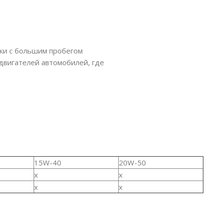
ики с большим пробегом
вигателей автомобилей, где
15W-40
20W-50
x
x
x
x