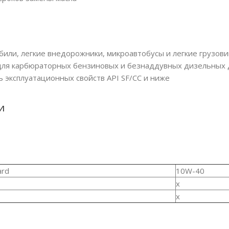
били, легкие внедорожники, микроавтобусы и легкие грузов
ля карбюраторных бензиновых и безнаддувных дизельных д
 эксплуатационных свойств API SF/CC и ниже
и
ard
10W-40
x
x