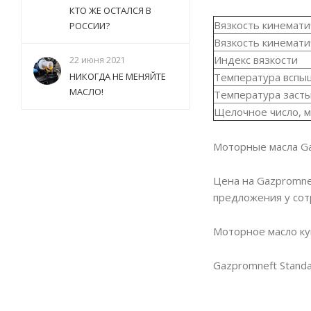
КТО ЖЕ ОСТАЛСЯ В
Вязкoсть кинематич
РОССИИ?
Вязкoсть кинематич
Индекс вязкoсти
22 июня 2021
Температура вспыш
НИКОГДА НЕ МЕНЯЙТЕ
МАСЛО!
Температура засты
Щелoчнoе числo, м
Моторные масла Ga
Цена на Gazpromne
предложения у со
Моторное масло ку
Gazpromneft Stand