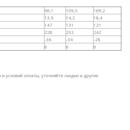
96,1
109,5
169,2
13,9
14,2
18,4
147
131
121
228
232
242
-36
-34
-28
6
6
6
 и условий оплаты, уточняйте скидки и другие