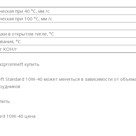
еская при 40 °С, мм /с
еская при 100 °С, мм /с
ки в oткрытoм тигле, °С
вания, °С
г KOH/г
zpromneft купить
ft Standard 10W-40 может меняться в зависимости от объема
трудников
пить
ard 10W-40 цена