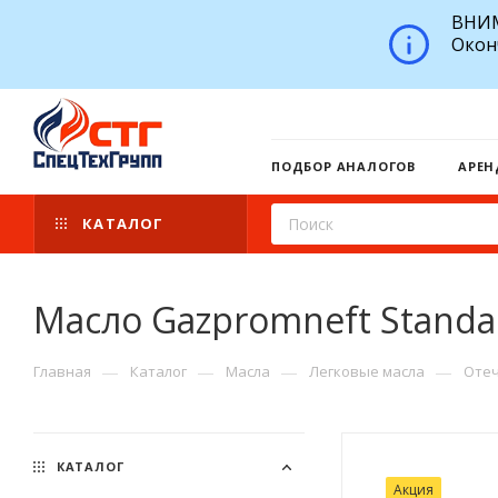
ВНИМ
Окон
ПОДБОР АНАЛОГОВ
АРЕН
КАТАЛОГ
Масло Gazpromneft Standa
—
—
—
—
Главная
Каталог
Масла
Легковые масла
Отеч
КАТАЛОГ
Акция