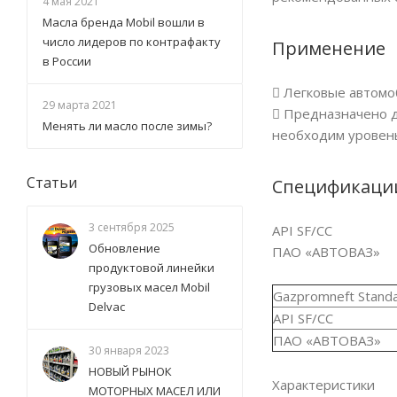
4 мая 2021
Масла бренда Mobil вошли в
число лидеров по контрафакту
Применение
в России
 Легковые автомо
29 марта 2021
 Предназначено д
Менять ли масло после зимы?
необходим уровень
Статьи
Спецификаци
3 сентября 2025
API SF/CC
Обновление
ПАО «АВТОВАЗ»
продуктовой линейки
грузовых масел Mobil
Gazpromneft Stand
Delvac
API SF/CC
ПАO «АВТOВАЗ»
30 января 2023
НОВЫЙ РЫНОК
Характеристики
МОТОРНЫХ МАСЕЛ ИЛИ