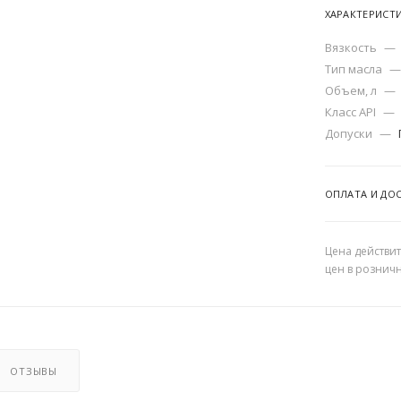
ХАРАКТЕРИСТ
Вязкость
—
Тип масла
—
Объем, л
—
Класс API
—
Допуски
—
ОПЛАТА И ДО
Цена действит
цен в рознич
ОТЗЫВЫ