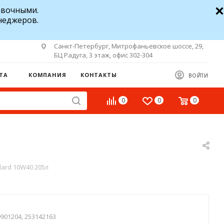
авочными.
неджеров.
Санкт-Петербург, Митрофаньевское шоссе, 29,
БЦ Радуга, 3 этаж, офис 302-304
ТА
КОМПАНИЯ
КОНТАКТЫ
ВОЙТИ
0
0
0
ard 10W40 205л
901204, 253142163