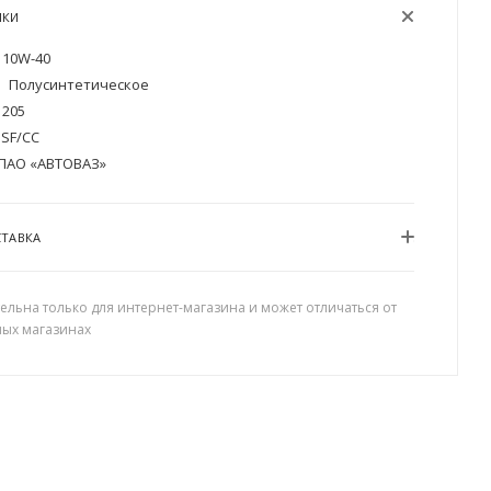
ИКИ
10W-40
Полусинтетическое
205
SF/CC
ПАО «АВТОВАЗ»
СТАВКА
ельна только для интернет-магазина и может отличаться от
ных магазинах