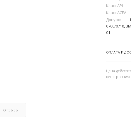
Класс API
—
Класс ACEA
Допуски
—
0700/0710, BMW
01
ОПЛАТА И ДО
Цена действит
цен в рознич
ОТЗЫВЫ