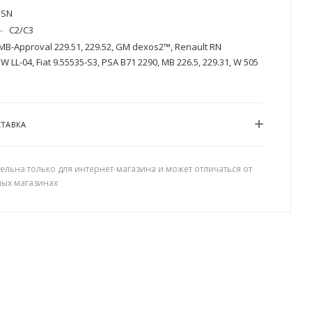
SN
—
C2/C3
MB-Approval 229.51, 229.52, GM dexos2™, Renault RN
 LL-04, Fiat 9.55535-S3, PSA B71 2290, MB 226.5, 229.31, W 505
СТАВКА
ельна только для интернет-магазина и может отличаться от
ных магазинах