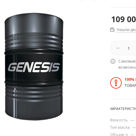
109 0
Нашли де
Самовыво
возможн
100%
ТОВА
ХАРАКТЕРИСТ
Вязкость
—
Тип масла
—
Объем, л
—