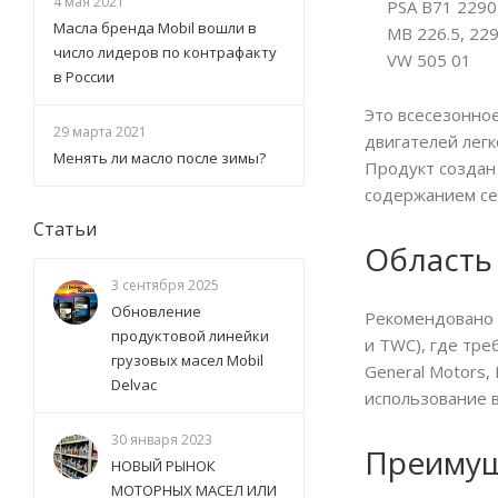
4 мая 2021
PSA B71 2290
Масла бренда Mobil вошли в
MB 226.5, 229
число лидеров по контрафакту
VW 505 01
в России
Это всесезонно
29 марта 2021
двигателей легк
Менять ли масло после зимы?
Продукт создан
содержанием се
Статьи
Область
3 сентября 2025
Обновление
Рекомендовано 
продуктовой линейки
и TWC), где тр
грузовых масел Mobil
General Motors
Delvac
использование 
30 января 2023
Преимущ
НОВЫЙ РЫНОК
МОТОРНЫХ МАСЕЛ ИЛИ