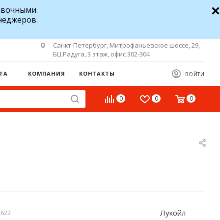
авочными.
неджеров.
Санкт-Петербург, Митрофаньевское шоссе, 29,
БЦ Радуга, 3 этаж, офис 302-304
ТА
КОМПАНИЯ
КОНТАКТЫ
ВОЙТИ
0
0
0
Лукойл
2622