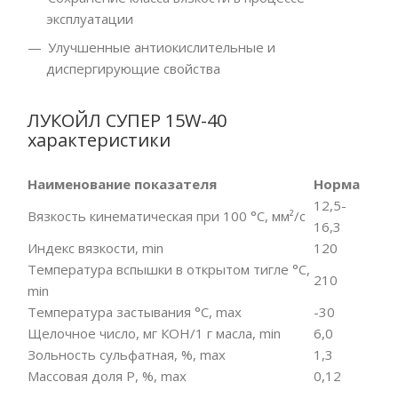
эксплуатации
Улучшенные антиокислительные и
диспергирующие свойства
ЛУКОЙЛ СУПЕР 15W-40
характеристики
Наименование показателя
Норма
12,5-
Вязкость кинематическая при 100 °С, мм²/с
16,3
Индекс вязкости, min
120
Температура вспышки в открытом тигле °C,
210
min
Температура застывания °C, max
-30
Щелочное число, мг КОН/1 г масла, min
6,0
Зольность сульфатная, %, mах
1,3
Массовая доля P, %, max
0,12