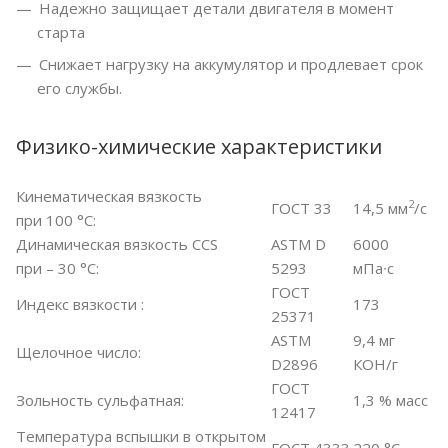
Надежно защищает детали двигателя в момент
старта
Снижает нагрузку на аккумулятор и продлевает срок
его службы.
Физико-химические характеристики
Кинематическая вязкость
2
ГОСТ 33
14,5 мм
/с
при 100 °С:
Динамическая вязкость CCS
ASTM D
6000
при – 30 °С:
5293
мПа∙с
ГОСТ
Индекс вязкости :
173
25371
ASTM
9,4 мг
Щелочное число:
D2896
КОН/г
ГОСТ
Зольность сульфатная:
1,3 % масс
12417
Температура вспышки в открытом
ГОСТ 4333
220 °С